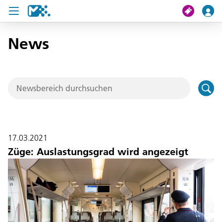
News
Suche
Meine Fahrt
Tickets
U19 Pass
17.03.2021
News
Züge: Auslastungsgrad wird angezeigt
Projekte
Service und Kontakt