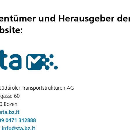
entümer und Herausgeber de
site:
Südtiroler Transportstrukturen AG
gasse 60
0 Bozen
ta.bz.it
39 0471 312888
:
info@sta.bz.it