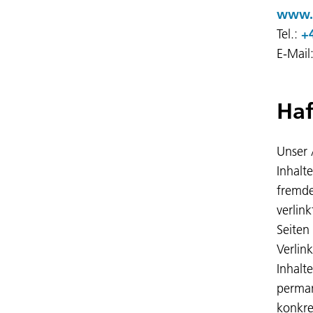
www.p
Tel.:
+
E-Mail
Haf
Unser 
Inhalt
fremde
verlink
Seiten
Verlin
Inhalt
perman
konkre