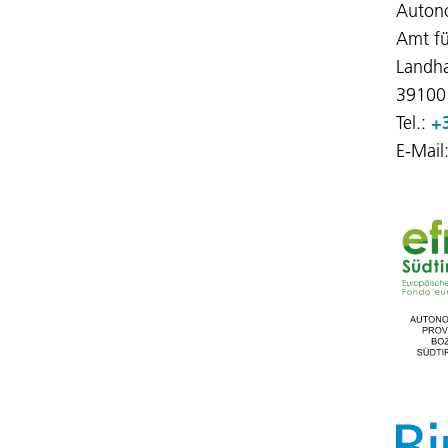
Auton
Amt fü
Landha
39100
Tel.:
+
E-Mail