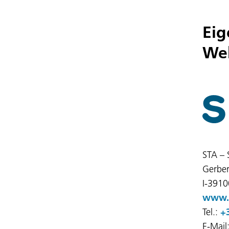
Eig
Web
STA – 
Gerber
I-3910
www.s
Tel.:
+
E-Mail