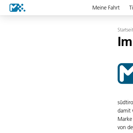
Meine Fahrt
T
Startsei
Im
südtir
damit 
Marke 
von de