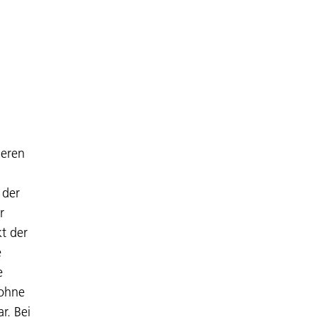
deren
 der
r
t der
e
e
 ohne
r. Bei