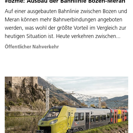
#bzme: Ausbau der Bahnlinie Bozen-Meran
Auf einer ausgebauten Bahnlinie zwischen Bozen und
Meran können mehr Bahnverbindungen angeboten
werden, was wohl der größte Vorteil im Vergleich zur
heutigen Situation ist. Heute verkehren zwischen...
Sprache:
DEU
ITA
LAD
ENG
Öffentlicher Nahverkehr
Service Desk:
+39 0471 220880
Impressum
Privacy und Cookie Policy
Nutzungsbedingungen
Beschwerden
Jobs