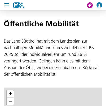
Suche
Öffentliche Mobilität
Meine Fahrt
Das Land Südtirol hat mit dem Landesplan zur
nachhaltigen Mobilität ein klares Ziel definiert. Bis
Tickets
2035 soll der Individualverkehr um rund 26 %
U19 Pass
verringert werden. Gelingen kann dies mit dem
Ausbau der Öffis, wobei die Eisenbahn das Rückgrat
News
der öffentlichen Mobilität ist.
Projekte
Service und Kontakt
+
−