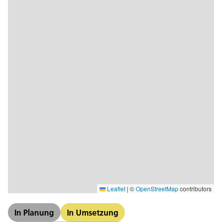
Leaflet
|
©
OpenStreetMap
contributors
In Planung
In Umsetzung