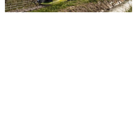
Elektrifizierung Vinschger Bahn
Die Elektrifizierung der Vinschger Bahnstrecke bringt
viele Vorteile. Die Strecke kann künftig mit einer
Höchstgeschwindigkeit von 130 km/h befahren
werden. Außerdem sind im Vinschgau, genauso wie
im...
Öffentlicher Nahverkehr