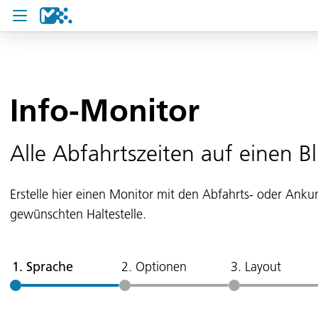
Suche
Info-Monitor
Meine Fahrt
Tickets
Alle Abfahrtszeiten auf einen Bl
U19 Pass
Erstelle hier einen Monitor mit den Abfahrts- oder Ankun
News
gewünschten Haltestelle.
Projekte
Service und
1. Sprache
2. Optionen
3. Layout
Kontakt