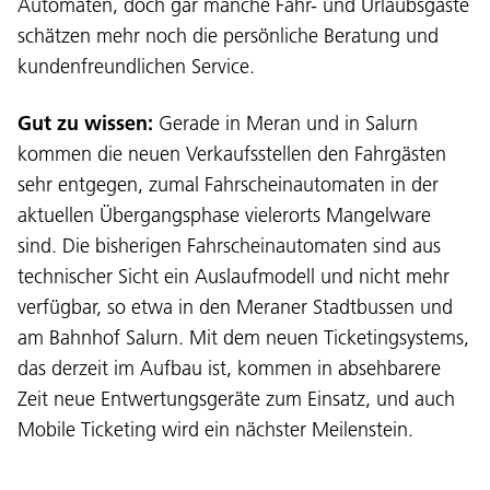
Automaten, doch gar manche Fahr- und Urlaubsgäste
schätzen mehr noch die persönliche Beratung und
kundenfreundlichen Service.
Sprache:
Gut zu wissen:
Gerade in Meran und in Salurn
DEU
ITA
LAD
ENG
kommen die neuen Verkaufsstellen den Fahrgästen
sehr entgegen, zumal Fahrscheinautomaten in der
Service Desk:
+39 0471 220880
aktuellen Übergangsphase vielerorts Mangelware
Impressum
Privacy und Cookie Policy
sind. Die bisherigen Fahrscheinautomaten sind aus
Nutzungsbedingungen
Beschwerden
technischer Sicht ein Auslaufmodell und nicht mehr
Jobs
verfügbar, so etwa in den Meraner Stadtbussen und
am Bahnhof Salurn. Mit dem neuen Ticketingsystems,
das derzeit im Aufbau ist, kommen in absehbarere
Zeit neue Entwertungsgeräte zum Einsatz, und auch
Mobile Ticketing wird ein nächster Meilenstein.