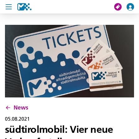
Suche
Meine Fahrt
Tickets
U19 Pass
News
Projekte
News
Service und Kontakt
05.08.2021
südtirolmobil: Vier neue