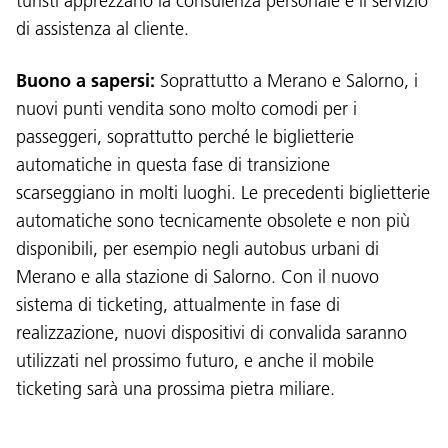
turisti apprezzano la consulenza personale e il servizio
di assistenza al cliente.
Buono a sapersi:
Soprattutto a Merano e Salorno, i
nuovi punti vendita sono molto comodi per i
Lingua:
passeggeri, soprattutto perché le biglietterie
DEU
ITA
LAD
ENG
automatiche in questa fase di transizione
scarseggiano in molti luoghi. Le precedenti biglietterie
Service Desk:
+39 0471 220880
automatiche sono tecnicamente obsolete e non più
Impressum
Privacy e cookie policy
disponibili, per esempio negli autobus urbani di
Termini e condizioni d'uso
Reclami
Jobs
Merano e alla stazione di Salorno. Con il nuovo
sistema di ticketing, attualmente in fase di
realizzazione, nuovi dispositivi di convalida saranno
utilizzati nel prossimo futuro, e anche il mobile
ticketing sarà una prossima pietra miliare.