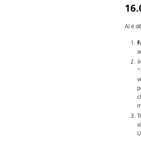
16.
Al é dë
F
a
J
"
v
p
c
m
T
s
U