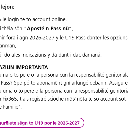
 fejon:
á le login te to account online,
lichëia sön “
Aposté n Pass nü
“,
hir fora i agn 2026-2027 y le U19 Pass danter les opziuns
anman,
ái do ales indicaziuns y dá dant i dac damaná.
CAZIUN IMPORTANTA
uma o to pere o la porsona cun la responsabilité genitorial
 Pass? Spo pó to abonamënt gní arlungé debann. Assigurë
a uma o to pere o la porsona cun la responsabilité genitori
n Fix365, t’ais registré sciöche möt/möta te so account sot
 Familie".
gurëiete sëgn to U19 por le 2026-2027