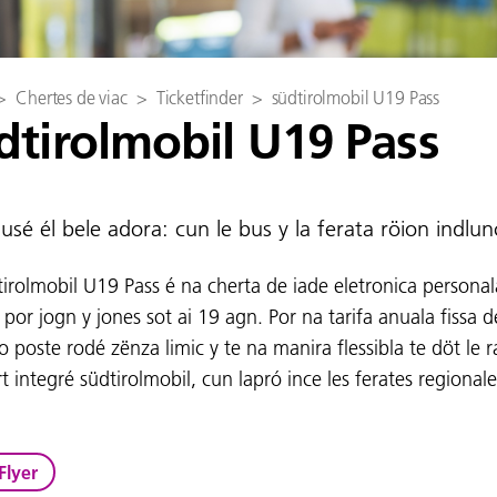
>
Chertes de viac
>
Ticketfinder
>
südtirolmobil U19 Pass
dtirolmobil U19 Pass
usé él bele adora: cun le bus y la ferata röion indlu
tirolmobil U19 Pass é na cherta de iade eletronica personal
por jogn y jones sot ai 19 agn. Por na tarifa anuala fissa d
 poste rodé zënza limic y te na manira flessibla te döt le r
t integré südtirolmobil, cun lapró ince les ferates regionale
Flyer