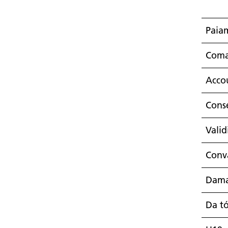
Paiam
Coma
Acco
Cons
Valid
Conva
Dama
Da tó