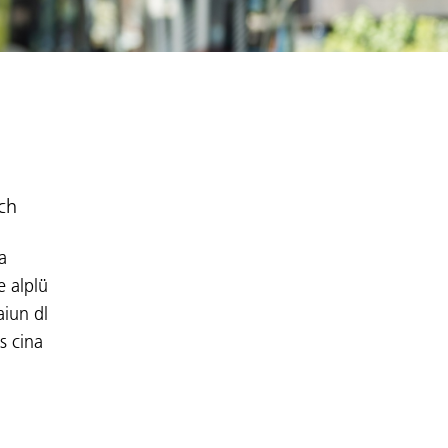
nch
a
e alplü
aiun dl
s cina