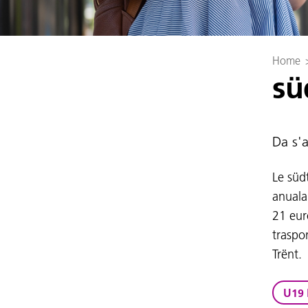
Home
sü
Da s'a
Le süd
anuala 
21 euro
traspor
Trënt.
U19 