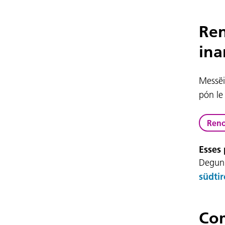
Ren
ina
Messëi
pón le 
Reno
Esses 
Degun 
südtir
Com