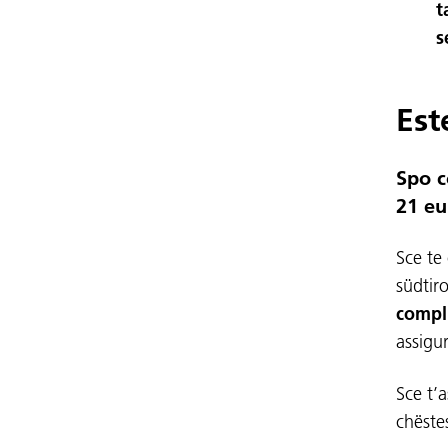
t
s
Est
Spo c
21 eu
Sce te
südtir
compl
assigu
Sce t’
chëste