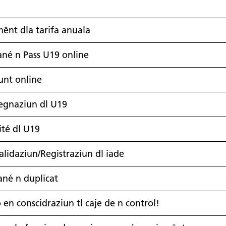
ënt dla tarifa anuala
né n Pass U19 online
unt online
egnaziun dl U19
ité dl U19
lidaziun/Registraziun dl iade
né n duplicat
 en conscidraziun tl caje de n control!