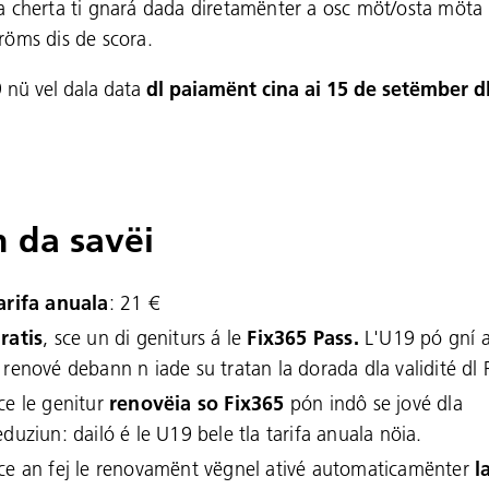
a cherta ti gnará dada diretamënter a osc möt/osta möta 
röms dis de scora.
 nü vel dala data
dl paiamënt cina ai 15 de setëmber d
 da savëi
arifa anuala
: 21 €
ratis
, sce un di geniturs á le
Fix365 Pass.
L'U19 pó gní 
 renové debann n iade su tratan la dorada dla validité dl 
ce le genitur
renovëia so Fix365
pón indô se jové dla
eduziun: dailó é le U19 bele tla tarifa anuala nöia.
ce an fej le renovamënt vëgnel ativé automaticamënter
l