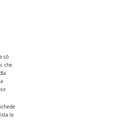
e sö
ac che
dla
Da
 so
lichede
ista le