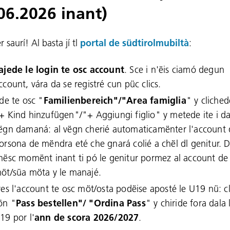
06.2026 inant)
r saurí! Al basta jí tl
portal de südtirolmubiltà
:
ajede le login te osc account
. Sce i n'ëis ciamó degun
ccount, vára da se registré cun püc clics.
ide te osc "
Familienbereich"/"Area famiglia
" y cliched
+ Kind hinzufügen"/"+ Aggiungi figlio" y metede ite i d
ëgn damaná: al vëgn cherié automaticamënter l'account 
orsona de mëndra eté che gnará colié a chël dl genitur. 
hësc momënt inant ti pó le genitur pormez al account de
öt/süa möta y le manajé.
res l'account te osc möt/osta podëise aposté le U19 nü: c
ön "
Pass bestellen"/ "Ordina Pass
" y chiride fora dala l
19 por l'
ann de scora 2026/2027
.