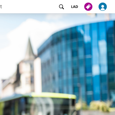
at
LAD