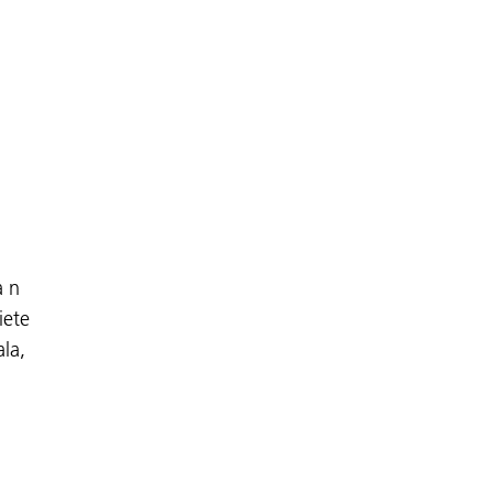
a n
iete
ala,