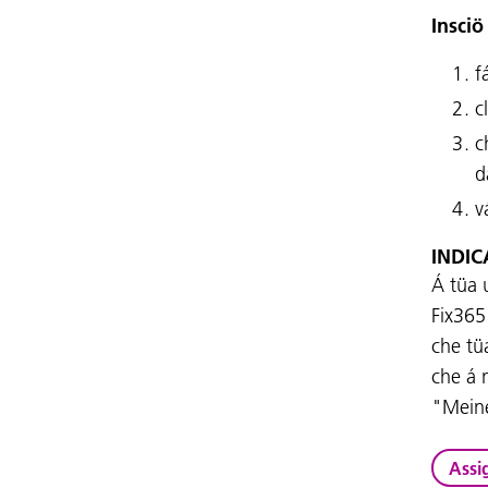
Insciö
f
c
c
d
v
INDI
Á tüa 
Fix365
che tü
che á 
"Meine
Assi