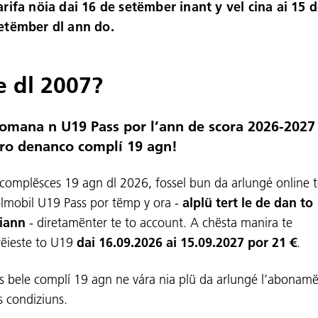
arifa nöia dai 16 de setëmber inant y vel cina ai 15 
etëmber dl ann do.
e dl 2007?
omana n U19 Pass por l’ann de scora 2026-2027
ro denanco complí 19 agn!
 complësces 19 agn dl 2026, fossel bun da arlungé online 
olmobil U19 Pass por tëmp y ora -
alplü tert le de dan to
iann
- diretamënter te to account. A chësta manira te
rëieste to U19
dai 16.09.2026 ai 15.09.2027 por 21 €
.
as bele complí 19 agn ne vára nia plü da arlungé l’abonamë
s condiziuns.