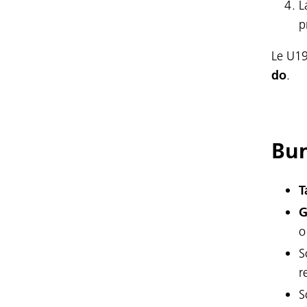
L
p
Le U19
do
.
Bun
T
G
o
S
r
S