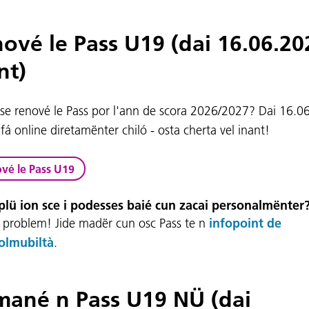
ové le Pass U19 (dai 16.06.20
nt)
se renové le Pass por l'ann de scora 2026/2027? Dai 16.0
fá online diretamënter chiló - osta cherta vel inant!
vé le Pass U19
plü ion sce i podesses baié cun zacai personalmënter
problem! Jide madër cun osc Pass te n
infopoint de
olmubiltà
.
ané n Pass U19 NÜ (dai