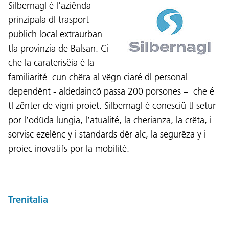
Silbernagl é l’aziënda
prinzipala dl trasport
publich local extraurban
tla provinzia de Balsan. Ci
che la caraterisëia é la
familiarité cun chëra al vëgn ciaré dl personal
dependënt - aldedaincö passa 200 porsones – che é
tl zënter de vigni proiet. Silbernagl é conesciü tl setur
por l’odüda lungia, l’atualité, la cherianza, la crëta, i
sorvisc ezelënc y i standards dër alc, la segurëza y i
proiec inovatifs por la mobilité.
Trenitalia