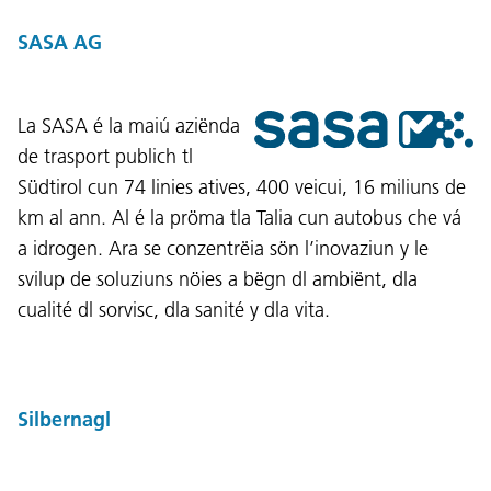
SASA AG
La SASA é la maiú aziënda
de trasport publich tl
Südtirol cun 74 linies atives, 400 veicui, 16 miliuns de
km al ann. Al é la pröma tla Talia cun autobus che vá
a idrogen. Ara se conzentrëia sön l’inovaziun y le
svilup de soluziuns nöies a bëgn dl ambiënt, dla
cualité dl sorvisc, dla sanité y dla vita.
Silbernagl