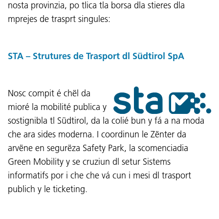
nosta provinzia, po tlica tla borsa dla stieres dla
mprejes de trasprt singules:
STA – Strutures de Trasport dl Südtirol SpA
Nosc compit é chël da
mioré la mobilité publica y
sostignibla tl Südtirol, da la colié bun y fá a na moda
che ara sides moderna. I coordinun le Zënter da
arvëne en segurëza Safety Park, la scomenciadia
Green Mobility y se cruziun dl setur Sistems
informatifs por i che che vá cun i mesi dl trasport
publich y le ticketing.