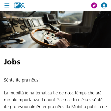
Crissa
Mi viac
Chertes de viac
Jobs
U19 Pass
News
Sënta ite pra nëus!
Servisc y cuntat
La mubiltà ie na tematica tle de nosc tëmps che arà
mo plu mpurtanza tl daunì. Sce nce tu ulësses sënté
ite prufesciunalmënter pra nëus tla Mubiltà publica de