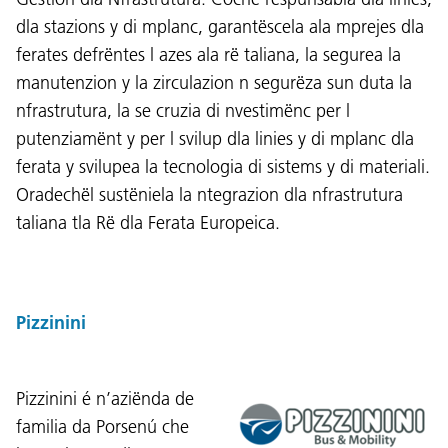
dla stazions y di mplanc, garantëscela ala mprejes dla
ferates defrëntes l azes ala rë taliana, la segurea la
manutenzion y la zirculazion n segurëza sun duta la
nfrastrutura, la se cruzia di nvestimënc per l
putenziamënt y per l svilup dla linies y di mplanc dla
ferata y svilupea la tecnologia di sistems y di materiali.
Oradechël sustëniela la ntegrazion dla nfrastrutura
taliana tla Rë dla Ferata Europeica.
Pizzinini
Lingaz:
DEU
ITA
LAD
ENG
Pizzinini é n’aziënda de
Service Desk:
+39 0471 220880
familia da Porsenú che
Impressum
Privacy e Cookie Policy