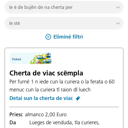
Ie é de bujën de na cherta per
sculé / studënt ≤ 27 Jahre
Ie sté
adult ≥ 16 ani
un n viac
Eliminé filtri
ghest
un n di
tl Südtirol
de plu dis
te n stat dla UE o tla Svizera
plu de 30 dis
dedora dla UE
Cherta de viac scëmpla
la Euregio
Per furné 1 n iede cun la curiera o la ferata o 60
menuc cun la curiera tl raion dl luech
Detai sun la cherta de viac
Priesc
almanco 2,00 Euro
Da
Lueges de venduda, tla curieres,