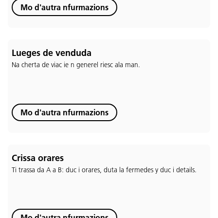
Mo d'autra nfurmazions
Lueges de venduda
Na cherta de viac ie n generel riesc ala man.
Mo d'autra nfurmazions
Crissa orares
Ti trassa da A a B: duc i orares, duta la fermedes y duc i details.
Lingaz:
DEU
ITA
LAD
ENG
Mo d'autra nfurmazions