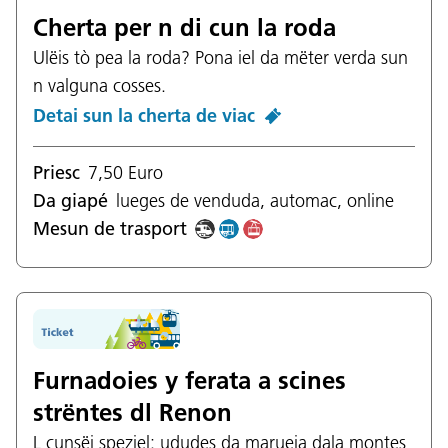
Cherta per n di cun la roda
Ulëis tò pea la roda? Pona iel da mëter verda sun
n valguna cosses.
Detai sun la cherta de viac
Priesc
7,50 Euro
Da giapé
lueges de venduda, automac, online
Mesun de trasport
Furnadoies y ferata a scines
strëntes dl Renon
L cunsëi speziel: ududes da marueia dala montes