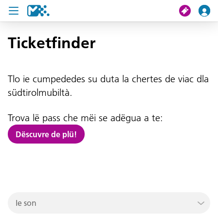
Ticketfinder
Crissa
Mi viac
Tlo ie cumpededes su duta la chertes de viac dla
südtirolmubiltà.
Chertes de viac
Trova lë pass che mëi se adëgua a te:
U19 Pass
Dëscuvre de plü!
News
Servisc y cuntat
Ie son