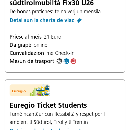
südtirolmubiltà Fix30 U26
De bones pratiches: te na verjiun mensila
Detai sun la cherta de viac
Priesc al mëis
21 Euro
Da giapé
online
Cunvalidazion
mé Check-In
Mesun de trasport
Euregio Ticket Students
Furné ncantëur cun flessibiltà y respet per l
ambient tl Südtirol, Tirol y tl Trentin