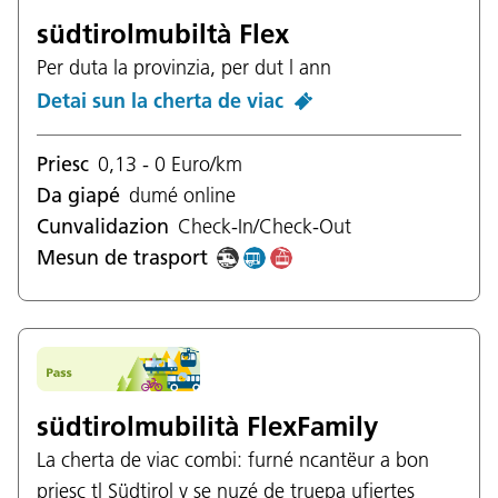
südtirolmubiltà Flex
Per duta la provinzia, per dut l ann
Detai sun la cherta de viac
Priesc
0,13 - 0 Euro/km
Da giapé
dumé online
Cunvalidazion
Check-In/Check-Out
Mesun de trasport
südtirolmubilità FlexFamily
La cherta de viac combi: furné ncantëur a bon
priesc tl Südtirol y se nuzé de truepa ufiertes