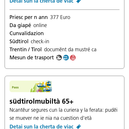
Detai sun la cherta de viac
Priesc per n ann
377 Euro
Da giapé
online
Cunvalidazion
Südtirol
check-in
Trentin / Tirol
documënt da mustré ca
Mesun de trasport
südtirolmubiltà 65+
Ncantëur segures cun la curiera y la ferata: pudëi
se muever ne ie nia na cuestion d'età
Detai sun la cherta de viac