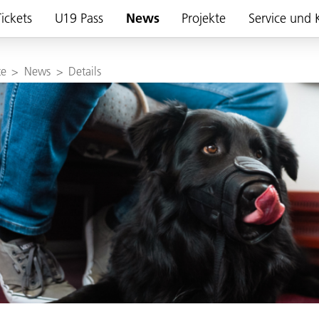
ickets
U19 Pass
News
Projekte
Service und 
te
>
News
>
Details