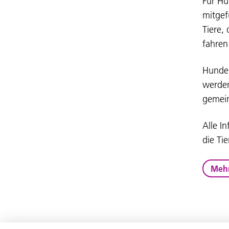
Für Hu
mitgef
Tiere,
fahren
Hunde 
werden
gemein
Alle I
die Ti
Mehr