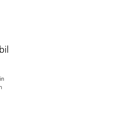
bil
in
n