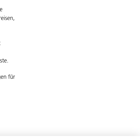
ne
reisen,
t
ste.
en für