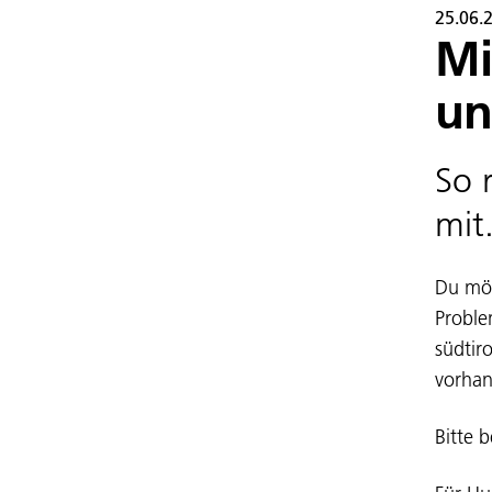
25.06.
Mi
un
So 
mit
Du möc
Proble
südtir
vorhan
Bitte 