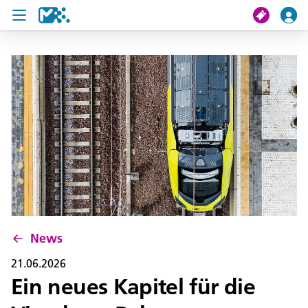
Suche
Meine Fahrt
Tickets
U19 Pass
News
Projekte
News
Service und Kontakt
21.06.2026
Ein neues Kapitel für die