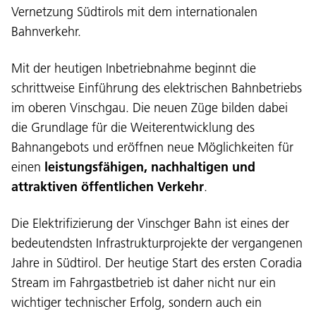
Vernetzung Südtirols mit dem internationalen
Bahnverkehr.
Mit der heutigen Inbetriebnahme beginnt die
schrittweise Einführung des elektrischen Bahnbetriebs
im oberen Vinschgau. Die neuen Züge bilden dabei
die Grundlage für die Weiterentwicklung des
Sprache:
Bahnangebots und eröffnen neue Möglichkeiten für
DEU
ITA
LAD
ENG
einen
leistungsfähigen, nachhaltigen und
attraktiven öffentlichen Verkehr
.
Service Desk:
+39 0471 220880
Impressum
Privacy und Cookie Policy
Die Elektrifizierung der Vinschger Bahn ist eines der
Nutzungsbedingungen
Beschwerden
bedeutendsten Infrastrukturprojekte der vergangenen
Jobs
Jahre in Südtirol. Der heutige Start des ersten Coradia
Stream im Fahrgastbetrieb ist daher nicht nur ein
wichtiger technischer Erfolg, sondern auch ein