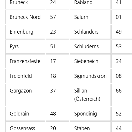
Bruneck
24
Rabland
41
Bruneck Nord
57
Salurn
01
Ehrenburg
23
Schlanders
49
Eyrs
51
Schluderns
53
Franzensfeste
17
Siebeneich
34
Freienfeld
18
Sigmundskron
08
Gargazon
37
Sillian
66
(Österreich)
Goldrain
48
Spondinig
52
Gossensass
20
Staben
44