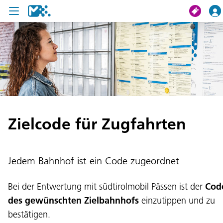
Suche
Meine Fahrt
Tickets
Zielcode für Zugfahrten
U19 Pass
News
Jedem Bahnhof ist ein Code zugeordnet
Projekte
Bei der Entwertung mit südtirolmobil Pässen ist der
Cod
Service und Kontakt
des gewünschten Zielbahnhofs
einzutippen und zu
bestätigen.