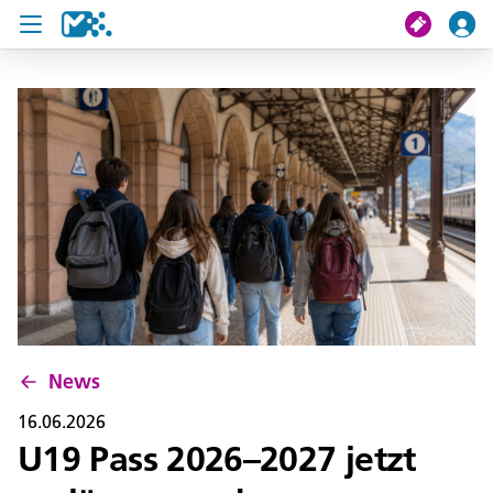
Suche
Meine Fahrt
Tickets
U19 Pass
News
Projekte
News
Service und Kontakt
16.06.2026
U19 Pass 2026–2027 jetzt