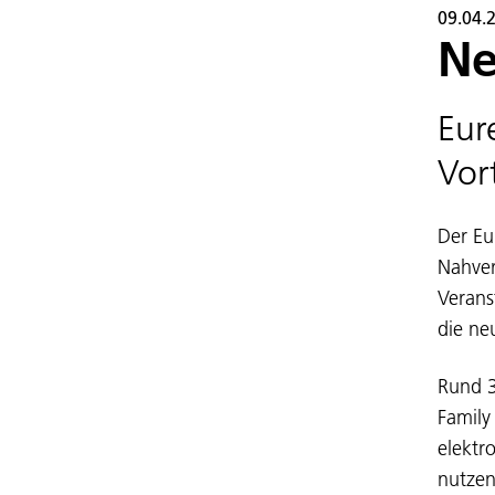
09.04.
Ne
Eur
Vor
Der Eur
Nahver
Verans
die ne
Rund 3
Family
elektr
nutzen