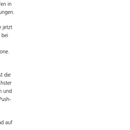
fen in
tungen.
 jetzt
 bei
one.
t die
chster
en und
Push-
ad auf