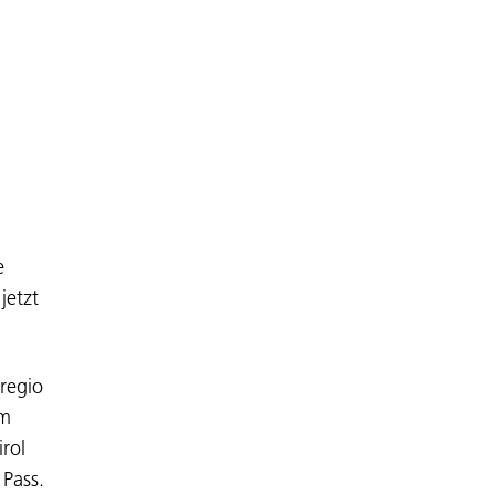
e
jetzt
regio
em
irol
 Pass.