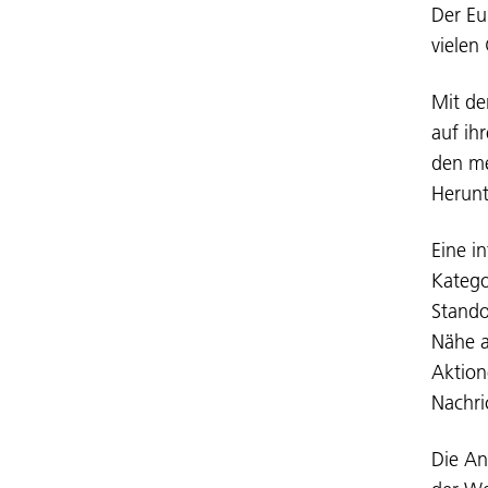
Der Eu
vielen
Mit de
auf ih
den me
Herunt
Eine i
Katego
Stando
Nähe a
Aktion
Nachri
Die An