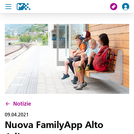
Cerca
Il mio viaggio
Ticket
Pass U19
Notizie
Progetti
Notizie
Assistenza e contatto
09.04.2021
Nuova FamilyApp Alto