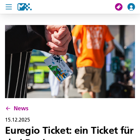
Suche
Meine Fahrt
Tickets
U19 Pass
News
Projekte
News
Service und Kontakt
15.12.2025
Euregio Ticket: ein Ticket für