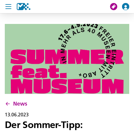
Suche
Meine Fahrt
Tickets
U19 Pass
News
Projekte
News
Service und Kontakt
13.06.2023
Der Sommer-Tipp: