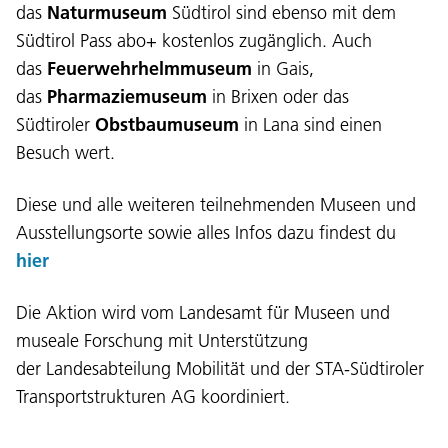
das
Naturmuseum
Südtirol sind ebenso mit dem
Südtirol Pass abo+ kostenlos zugänglich. Auch
das
Feuerwehrhelmmuseum
in Gais,
das
Pharmaziemuseum
in Brixen oder das
Sprache:
Südtiroler
Obstbaumuseum
in Lana sind einen
DEU
ITA
LAD
ENG
Besuch wert.
Service Desk:
+39 0471 220880
Diese und alle weiteren teilnehmenden Museen und
Impressum
Privacy und Cookie Policy
Ausstellungsorte sowie alles Infos dazu findest du
Nutzungsbedingungen
Beschwerden
hier
Jobs
Die Aktion wird vom Landesamt für Museen und
museale Forschung mit Unterstützung
der Landesabteilung Mobilität und der STA-Südtiroler
Transportstrukturen AG koordiniert.