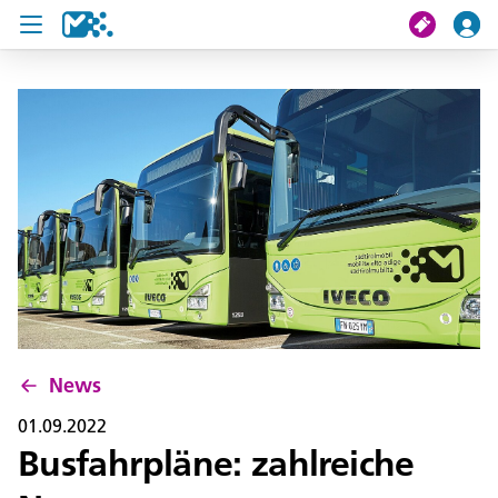
Suche
Meine Fahrt
Tickets
U19 Pass
News
Projekte
News
Service und Kontakt
01.09.2022
Busfahrpläne: zahlreiche