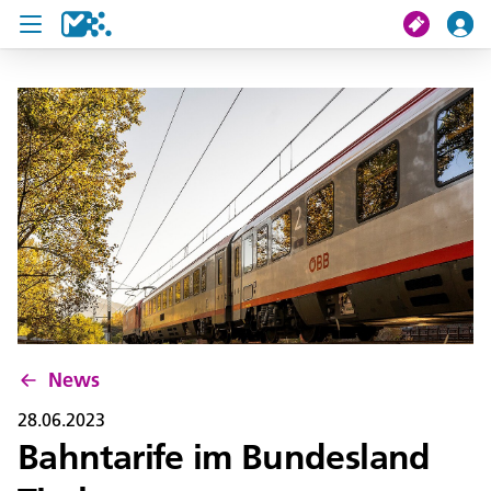
Suche
Meine Fahrt
Tickets
U19 Pass
News
Projekte
News
Service und Kontakt
28.06.2023
Bahntarife im Bundesland