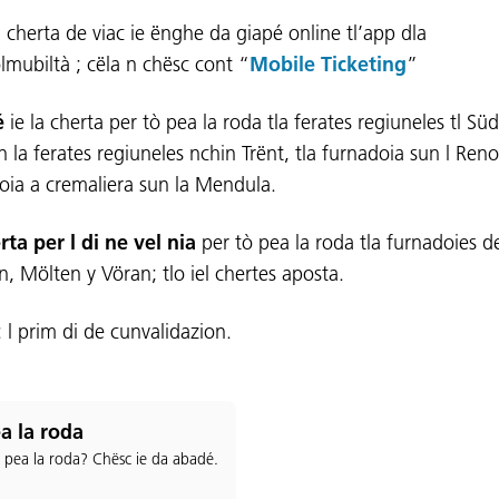
 cherta de viac ie ënghe da giapé online tl’app dla
olmubiltà ; cëla n chësc cont “
Mobile Ticketing
”
é
ie la cherta per tò pea la roda tla ferates regiuneles tl Südt
 la ferates regiuneles nchin Trënt, tla furnadoia sun l Reno
oia a cremaliera sun la Mendula.
rta per l di ne vel nia
per tò pea la roda tla furnadoies d
n, Mölten y Vöran; tlo iel chertes aposta.
: l prim di de cunvalidazion.
a la roda
s pea la roda? Chësc ie da abadé.