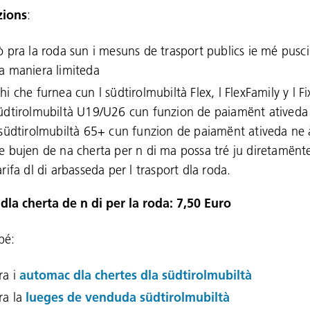
zions
:
ò pra la roda sun i mesuns de trasport publics ie mé pusci
a maniera limiteda
hi che furnea cun l südtirolmubiltà Flex, l FlexFamily y l Fi
üdtirolmubiltà U19/U26 cun funzion de paiamënt ativeda
 südtirolmubiltà 65+ cun funzion de paiamënt ativeda ne 
e bujen de na cherta per n di ma possa tré ju diretamënte
arifa dl di arbasseda per l trasport dla roda.
 dla cherta de n di per la roda: 7,50 Euro
pé:
ra i
automac dla chertes dla südtirolmubiltà
ra la
lueges de venduda südtirolmubiltà