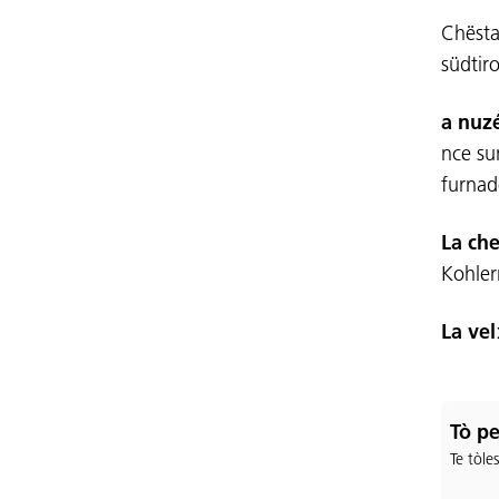
Chësta
südtir
a nuz
nce sun
furnad
La che
Kohler
La vel
Tò pe
Te tòle