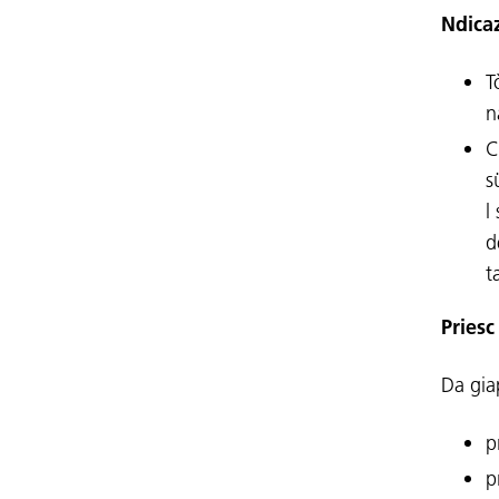
Ndica
T
n
C
s
l
d
t
Priesc
Da gia
p
p