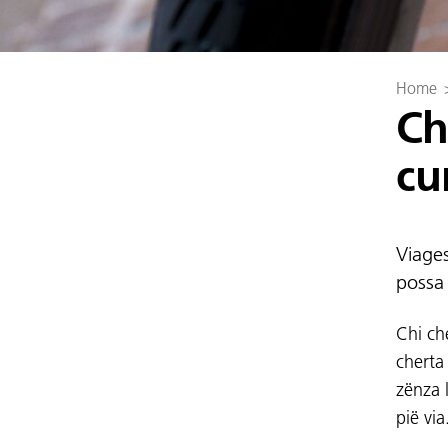
Home
Ch
cu
Viages
possa
Chi ch
cherta
zënza l
pië via