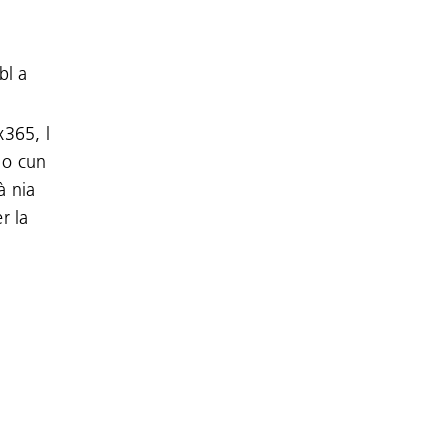
bl a
x365, l
 o cun
à nia
r la