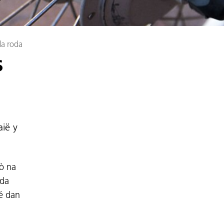
la roda
s
aië y
rò na
eda
dé dan