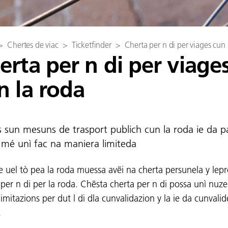
>
Chertes de viac
>
Ticketfinder
>
Cherta per n di per viages cun 
erta per n di per viage
n la roda
 sun mesuns de trasport publich cun la roda ie da p
 mé unì fac na maniera limiteda
e uel tò pea la roda muessa avëi na cherta persunela y lep
 per n di per la roda. Chësta cherta per n di possa unì nuz
imitazions per dut l di dla cunvalidazion y la ie da cunvali
.