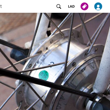
at
LAD