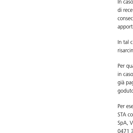
In cas
di rec
consec
apport
In tal
risarc
Per qu
in cas
già pa
godut
Per ese
STA co
SpA, V
0471 