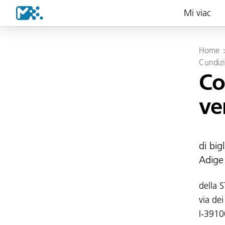
Mi viac
Home
Cundizi
Co
ve
di big
Adige
della 
via dei
I-3910