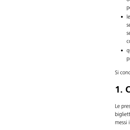
p
l
s
s
c
q
p
Si con
1. 
Le pre
bigliet
messi 