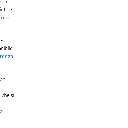
online
infine
ento
UE
nibile
stenza-
ioni
 che si
i
to