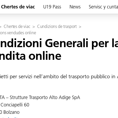
Chertes de viac
U19 Pass
News
Servisc y cunt
>
Chertes de viac
>
Cundizions de trasport
>
ons vendudes online
ndizioni Generali per l
ndita online
lietti per servizi nell’ambito del trasporto pubblico in 
STA – Strutture Trasporto Alto Adige SpA
 Conciapelli 60
0 Bolzano