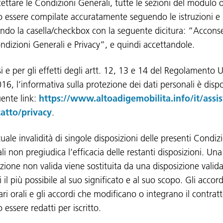
cettare le Condizioni Generali, tutte le sezioni del modulo 
 essere compilate accuratamente seguendo le istruzioni e 
ndo la casella/checkbox con la seguente dicitura: “Accons
ondizioni Generali e Privacy”, e quindi accettandole.
i e per gli effetti degli artt. 12, 13 e 14 del Regolamento 
16, l’informativa sulla protezione dei dati personali è dispo
uente link:
https://www.altoadigemobilita.info/it/assi
atto/privacy
.
uale invalidità di singole disposizioni delle presenti Condiz
i non pregiudica l’efficacia delle restanti disposizioni. Una
zione non valida viene sostituita da una disposizione valida
i il più possibile al suo significato e al suo scopo. Gli accord
ari orali e gli accordi che modificano o integrano il contrat
essere redatti per iscritto.