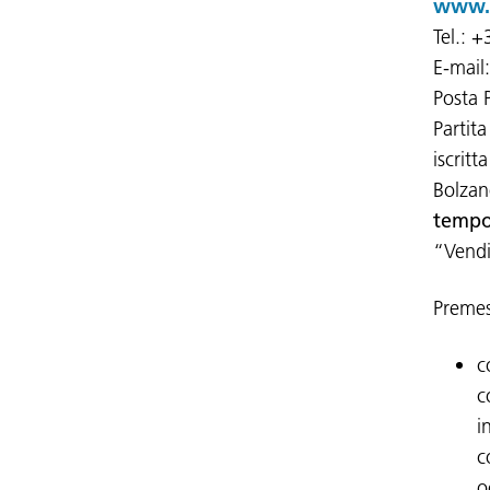
www.s
Tel.: 
E-mail
Posta 
Partit
iscrit
Bolzan
tempo
“Vendi
Premes
c
c
i
c
o