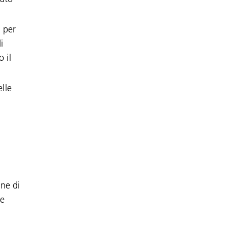
i per
i
 il
lle
ine di
ge