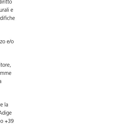
iritto
urali e
difiche
zzo e/o
itore,
 somme
a
e la
 Adige
ono +39