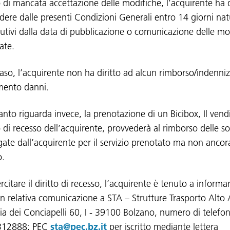
o di mancata accettazione delle modifiche, l’acquirente ha d
edere dalle presenti Condizioni Generali entro 14 giorni nat
utivi dalla data di pubblicazione o comunicazione delle mo
ate.
 caso, l’acquirente non ha diritto ad alcun rimborso/indenni
imento danni.
anto riguarda invece, la prenotazione di un Bicibox, Il vend
o di recesso dell’acquirente, provvederà al rimborso delle
gate dall’acquirente per il servizio prenotato ma non ancor
o.
rcitare il diritto di recesso, l’acquirente è tenuto a informar
n relativa comunicazione a STA – Strutture Trasporto Alto
ia dei Conciapelli 60, I - 39100 Bolzano, numero di telef
312888; PEC
sta@pec.bz.it
per iscritto mediante lettera