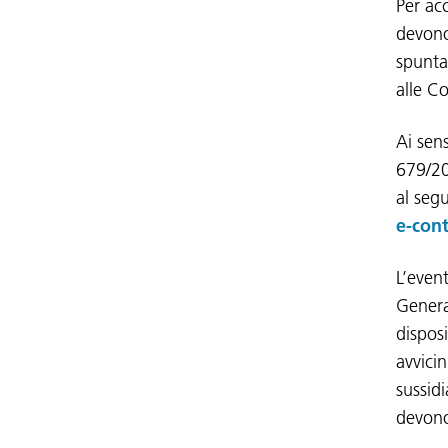
Per ac
devono
spunta
alle C
Ai sens
679/20
al seg
e-cont
L’event
General
disposi
avvicin
sussidi
devono 