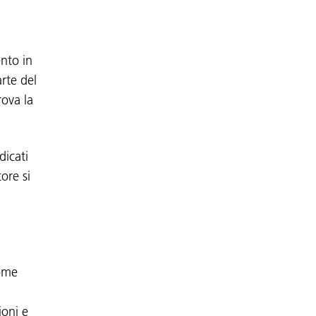
ento in
rte del
rova la
dicati
tore si
come
ioni e