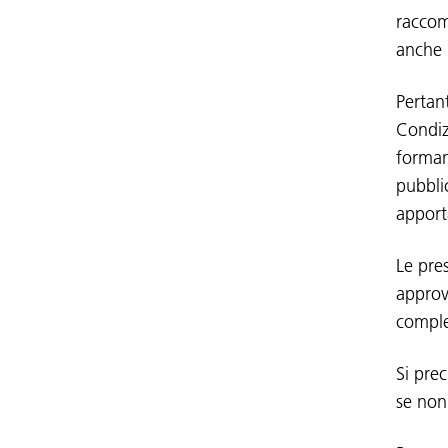
raccom
anche u
Pertan
Condizi
forman
pubbli
apport
Le pre
approv
comple
Si prec
se non 