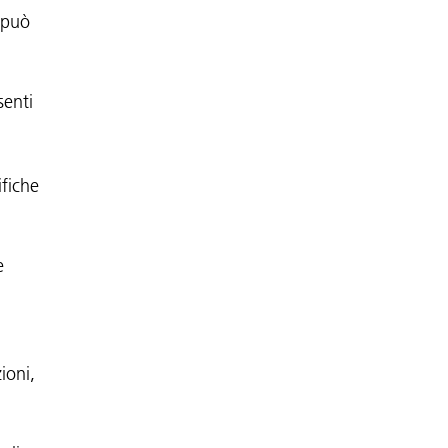
 può
senti
ifiche
e
ioni,