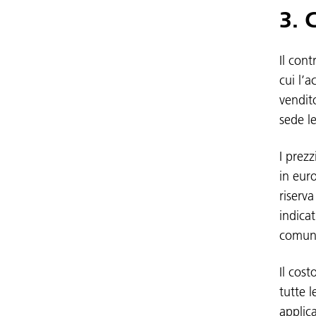
3. 
Il con
cui l’
vendito
sede l
I prezz
in euro
riserva
indicat
comuni
Il cost
tutte 
applica