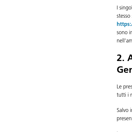
I singo
stesso
https:
sono in
nell’a
2. 
Gen
Le pre
tutti i
Salvo i
presen