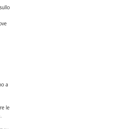
sullo
ove
no a
re le
.