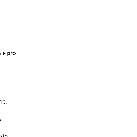
nte
pro
19, i
6,
zato