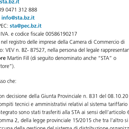
ta.bz.it
+39 0471 312 888
:
info@sta.bz.it
PEC:
sta@pec.bz.it
a IVA. e codice fiscale 00586190217
ta nel registro delle imprese della Camera di Commercio di
o: VEV n. BZ- 87527, nella persona del legale rappresenta
re
Martin Fill (di seguito denominato anche “STA” o
tore”).
so che:
on decisione della Giunta Provinciale n. 831 del 08.10.20
ompiti tecnici e amministrativi relativi al sistema tariffario
ntegrato sono stati trasferiti alla STA ai sensi dell’articolo 
omma 2, della legge provinciale 15/2015 che tra l’altro si
ccupa della gestione del sistema di distribuzione organiz