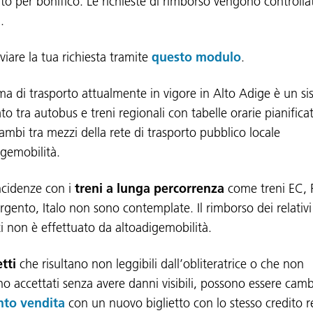
rito per bonifico. Le richieste di rimborso vengono controll
.
viare la tua richiesta tramite
questo modulo
.
tema di trasporto attualmente in vigore in Alto Adige è un s
to tra autobus e treni regionali con tabelle orarie pianificat
ambi tra mezzi della rete di trasporto pubblico locale
igemobilità.
ncidenze con i
treni a lunga percorrenza
come treni EC, R
argento, Italo non sono contemplate. Il rimborso dei relativi
tti non è effettuato da altoadigemobilità.
etti
che risultano non leggibili dall’obliteratrice o che non
o accettati senza avere danni visibili, possono essere camb
nto vendita
con un nuovo biglietto con lo stesso credito r