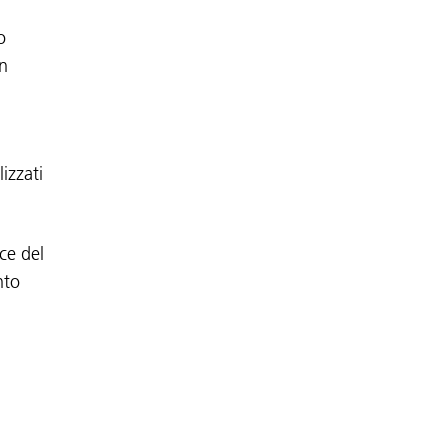
o
un
lizzati
ce del
nto