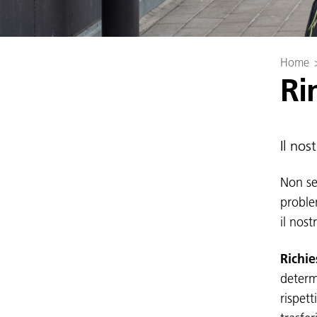
Home
Ri
Il nos
Non se
problem
il nost
Richie
determi
rispett