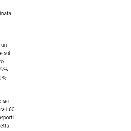
n
minata
e un
e sul
to
 25%
 50%
o sei
ra i 60
asporti
petta