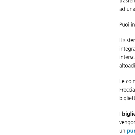
trasfe
ad una
Puoi in
Il sis
integra
intersc
altoad
Le coi
Frecci
biglie
I
bigli
vengon
un
pu