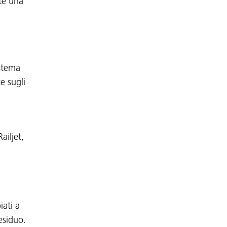
ate una
istema
e sugli
ailjet,
iati a
esiduo.