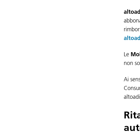
altoa
abbona
rimbor
altoa
Le
Mob
non so
Ai sens
Consum
altoad
Rit
au