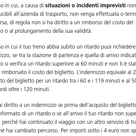
so in cui, a causa di
situazioni o incidenti imprevisti
no
ucibili all’azienda di trasporto, non venga effettuata o ter
rsa, di regola non si ha diritto a un rimborso del costo del
to o al prolungamento della sua validità.
o in cui il tuo treno abbia subito un ritardo puoi richieder
zzo, se tra la stazione di partenza e quella di arrivo indicat
to si verifica un ritardo superiore ai 60 minuti e non ti è sta
 rimborsato il costo del biglietto. L’indennizzo equivale al
to del biglietto per un ritardo tra i 60 e i 119 minuti e al
ardi oltre i 120 minuti.
 diritto a un indennizzo se prima dell’acquisto del bigliett
nformato di un ritardo o se all’arrivo il tuo ritardo non supe
 perché hai continuato il viaggio con un altro servizio di tr
hé hai cambiato percorso. Per importi sotto i 4 euro non s