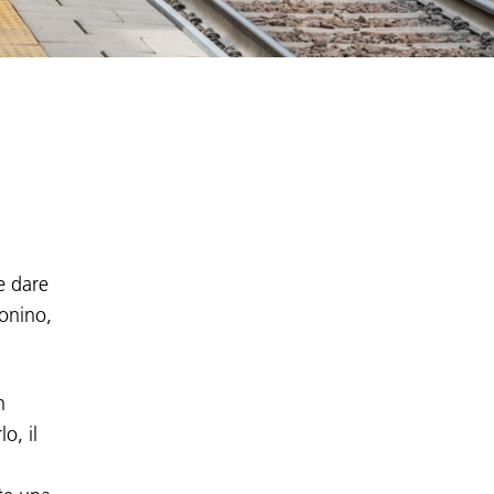
e dare
ionino,
n
o, il