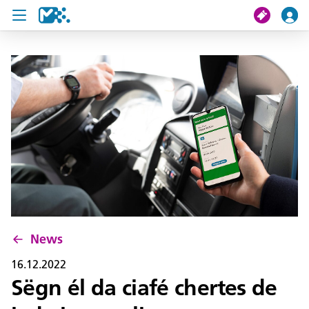
Crissa
Mi viac
Chertes de viac
U19 Pass
News
Servisc y cuntat
News
16.12.2022
Sëgn él da ciafé chertes de