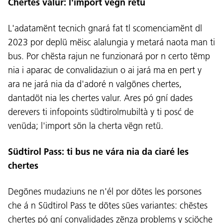
Chertes valur: l'import vëgn retü
L'adatamënt tecnich gnará fat tl scomenciamënt dl
2023 por deplü mëisc alalungia y metará naota man ti
bus. Por chësta rajun ne funzionará por n certo tëmp
nia i aparac de convalidaziun o ai jará ma en pert y
ara ne jará nia da d'adoré n valgönes chertes,
dantadöt nia les chertes valur. Ares pó gní dades
derevers ti infopoints südtirolmubiltà y ti posć de
Lingaz:
venüda; l'import sön la cherta vëgn retü.
DEU
ITA
LAD
ENG
Südtirol Pass: ti bus ne vára nia da ciaré les
Service Desk:
+39 0471 220880
chertes
Impressum
Privacy e Cookie Policy
Cundizions de nuzeda
Reclamaziuns
Degönes mudaziuns ne n'él por dötes les porsones
Jobs
che á n Südtirol Pass te dötes sües variantes: chëstes
chertes pó gní convalidades zënza problems y sciöche