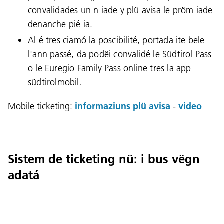
convalidades un n iade y plü avisa le pröm iade
denanche pié ia.
Al é tres ciamó la poscibilité, portada ite bele
l'ann passé, da podëi convalidé le Südtirol Pass
o le Euregio Family Pass online tres la app
südtirolmobil.
Mobile ticketing:
informaziuns plü avisa
-
video
Sistem de ticketing nü: i bus vëgn
adatá