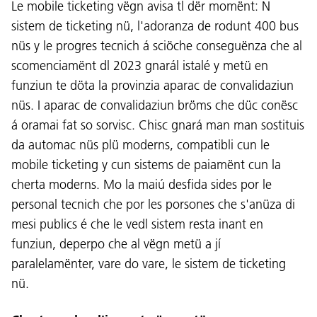
Le mobile ticketing vëgn avisa tl dër momënt: N
sistem de ticketing nü, l'adoranza de rodunt 400 bus
nüs y le progres tecnich á sciöche conseguënza che al
scomenciamënt dl 2023 gnarál istalé y metü en
funziun te döta la provinzia aparac de convalidaziun
nüs. I aparac de convalidaziun bröms che düc conësc
á oramai fat so sorvisc. Chisc gnará man man sostituis
da automac nüs plü moderns, compatibli cun le
mobile ticketing y cun sistems de paiamënt cun la
cherta moderns. Mo la maiú desfida sides por le
personal tecnich che por les porsones che s'anüza di
mesi publics é che le vedl sistem resta inant en
funziun, deperpo che al vëgn metü a jí
paralelamënter, vare do vare, le sistem de ticketing
nü.