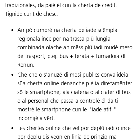
tradizionales, da paié él cun la cherta de credit.
Tignide cunt de chësc:
An pó cumpré na cherta de iade scëmpla
regionala ince por na trassa plü lungia
combinada olache an mëss plü iadi mudé meso
de trasport, p.ej. bus + ferata + furnadoia dl
Renun.
Che che ó s'anuzé di mesi publics convalidëia
süa cherta online denanche pié ia diretamënter
sö le smartphone; ala ciaferia o al ciafer dl bus
o al personal che passa a controlé él da ti
mostré le smartphone cun le "iade atif "
incornijé a vërt.
Les chertes online che vel por deplü iadi o ince
por deplü dis vëgn en linia de prinzip ma