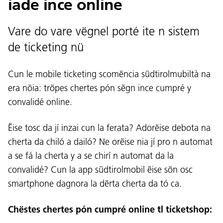
iade ince online
Vare do vare vëgnel porté ite n sistem
de ticketing nü
Cun le mobile ticketing scomëncia südtirolmubiltà na
era nöia: tröpes chertes pón sëgn ince cumpré y
convalidé online.
Ëise tosc da jí inzai cun la ferata? Adorëise debota na
cherta da chiló a dailó? Ne orëise nia jí pro n automat
a se fá la cherta y a se chirí n automat da la
convalidé? Cun la app südtirolmobil ëise sön osc
smartphone dagnora la dërta cherta da tó ca.
Chëstes chertes pón cumpré online tl ticketshop: