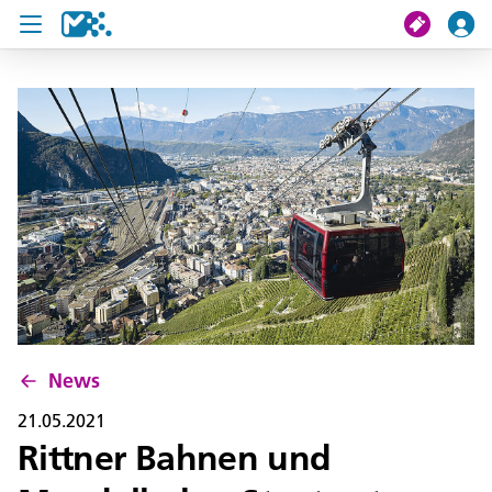
Crissa
Mi viac
Chertes de viac
U19 Pass
News
Servisc y cuntat
News
21.05.2021
Rittner Bahnen und