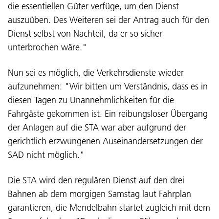
die essentiellen Güter verfüge, um den Dienst
auszuüben. Des Weiteren sei der Antrag auch für den
Dienst selbst von Nachteil, da er so sicher
unterbrochen wäre."
Nun sei es möglich, die Verkehrsdienste wieder
aufzunehmen: "Wir bitten um Verständnis, dass es in
diesen Tagen zu Unannehmlichkeiten für die
Fahrgäste gekommen ist. Ein reibungsloser Übergang
der Anlagen auf die STA war aber aufgrund der
Lingaz:
gerichtlich erzwungenen Auseinandersetzungen der
DEU
ITA
LAD
ENG
SAD nicht möglich."
Service Desk:
+39 0471 220880
Die STA wird den regulären Dienst auf den drei
Impressum
Privacy e Cookie Policy
Bahnen ab dem morgigen Samstag laut Fahrplan
Cundizions de nuzeda
Reclamaziuns
garantieren, die Mendelbahn startet zugleich mit dem
Jobs