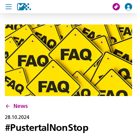
Crissa
Mi viac
Chertes de viac
U19 Pass
News
Servisc y cuntat
News
28.10.2024
#PustertalNonStop