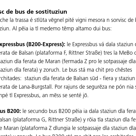
sc de bus de sostituziun
che la trassa é stlüta vëgnel pité vigni mesora n sorvisc de
uziun. Al pëia ia tl medemo tëmp altamo dui bus:
xpressbus (B200-Express):
le Expressbus vá dala staziun 
erata de Balsan (plataforma F, Rittner Straße) tres la MeBo 
taziun dla ferata de Maran (fermada Z pro le sotpassaje dla
taziun dla ferata) y zoruch. Le bus stá ma chit pro chëstes
rchitades: staziun dla ferata de Balsan süd - fiera y staziun
erata de Lana-Burgstall. Por rajuns de segurëza ne pón nia 
mpé tl Expressbus, an mëss se senté jö.
us B200:
le secundo bus B200 pëia ia dala staziun dla fera
alsan (plataforma G, Rittner Straße) y röia tla staziun dla fe
e Maran (plataforma Z dlungia le sotpassaje dla staziun dla