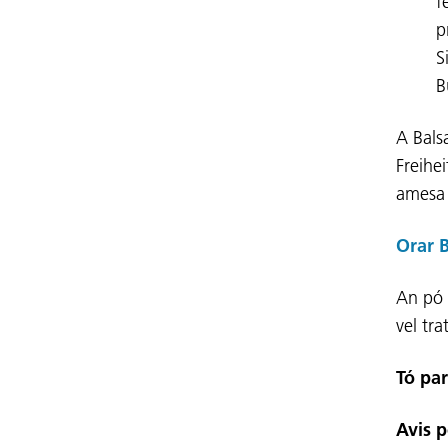
f
p
S
B
A Bals
Freihei
amesa 
Orar 
An pó 
vel tra
Tó par
Avis p