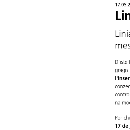
17.05.
Li
Lin
mes
D'isté 
gragn 
l'inse
conzed
contro
na mo
Por ch
17 de 