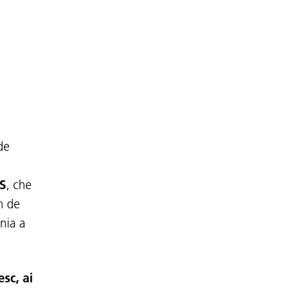
 de
CS
, che
m de
nia a
esc, ai