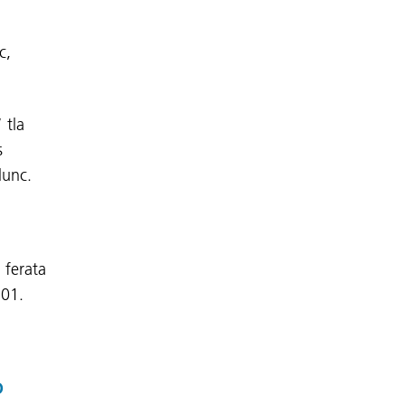
c,
 tla
s
 lunc.
 ferata
 201.
.
Ó