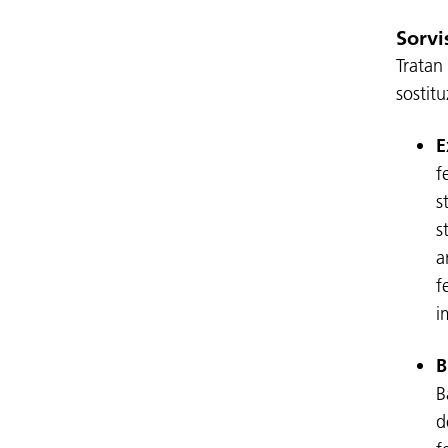
Sorvi
Tratan 
sostit
E
f
s
s
a
f
i
B
B
d