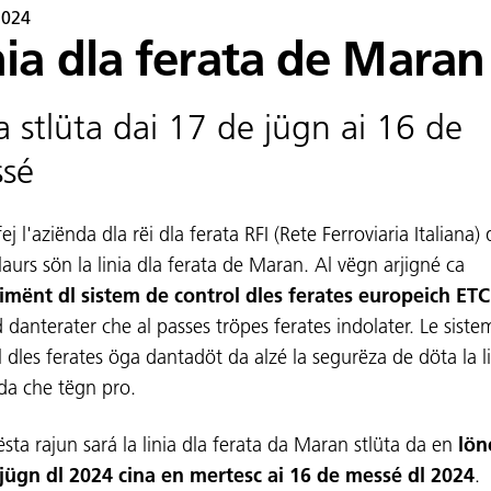
2024
nia dla ferata de Maran
ia stlüta dai 17 de jügn ai 16 de
sé
fej l'aziënda dla rëi dla ferata RFI (Rete Ferroviaria Italiana)
laurs sön la linia dla ferata de Maran. Al vëgn arjigné ca
rimënt dl sistem de control dles ferates europeich ET
 danterater che al passes tröpes ferates indolater. Le siste
l dles ferates öga dantadöt da alzé la segurëza de döta la li
da che tëgn pro.
ësta rajun sará la linia dla ferata da Maran stlüta da en
lön
jügn dl 2024 cina en mertesc ai 16 de messé dl 2024
.