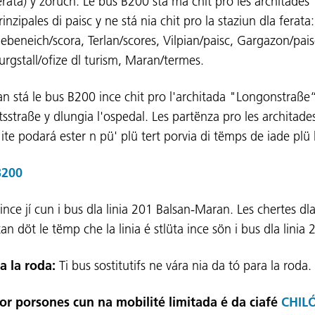
erata) y zoruch. Le bus B200 stá ma chit pro les architades
rinzipales di paisc y ne stá nia chit pro la staziun dla ferata:
iebeneich/scora, Terlan/scores, Vilpian/paisc, Gargazon/pais
urgstall/ofize dl turism, Maran/termes.
an stá le bus B200 ince chit pro l'architada "Longonstraße“
tsstraße y dlungia l'ospedal. Les partënza pro les architade
ite podará ester n pü' plü tert porvia di tëmps de iade plü
B200
ince jí cun i bus dla linia 201 Balsan-Maran. Les chertes dla
tan döt le tëmp che la linia é stlüta ince sön i bus dla linia
a la roda:
Ti bus sostitutifs ne vára nia da tó para la roda
or porsones cun na mobilité limitada é da ciafé
CHIL