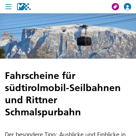
Suche
Meine Fahrt
Tickets
Fahrscheine für
U19 Pass
südtirolmobil-Seilbahnen
News
und Rittner
Projekte
Schmalspurbahn
Service und Kontakt
Der besondere Tipp: Ausblicke und Einblicke in