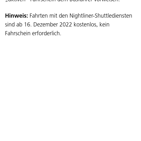
Hinweis:
Fahrten mit den Nightliner-Shuttlediensten
sind ab 16. Dezember 2022 kostenlos, kein
Sprache:
Fahrschein erforderlich.
DEU
ITA
LAD
ENG
Service Desk:
+39 0471 220880
Impressum
Privacy und Cookie Policy
Nutzungsbedingungen
Beschwerden
Jobs