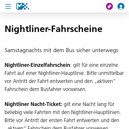
Suche
Nightliner-Fahrscheine
Meine Fahrt
Samstagnachts mit dem Bus sicher unterwegs
Tickets
Nightliner-Einzelfahrschein
: gilt für eine einzelne
U19 Pass
Fahrt auf einer Nightliner-Hauptlinie. Bitte unmittelbar
vor Antritt der Fahrt entwerten und den „aktiven“
News
Fahrschein dem Busfahrer vorweisen.
Projekte
Nightliner Nacht-Ticket:
gilt eine Nacht lang für
Service und Kontakt
beliebig viele Fahrten mit den Nightliner-Hauptlinien.
Bitte vor Antritt der ersten Fahrt entwerten und den
„aktiven“ Fahrschein dem Busfahrer vorweisen.