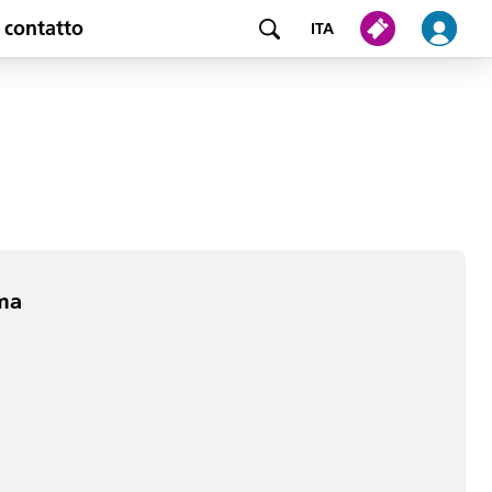
 contatto
ITA
ma