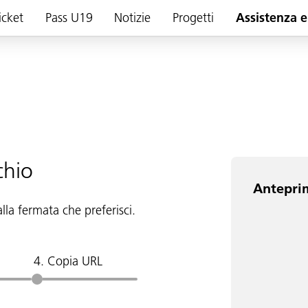
icket
Pass U19
Notizie
Progetti
Assistenza e
chio
Antepri
lla fermata che preferisci.
4. Copia URL