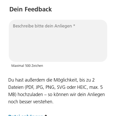
Dein Feedback
Sprache:
DEU
ITA
LAD
ENG
Maximal 500 Zeichen
Service Desk:
+39 0471 220880
Du hast außerdem die Möglichkeit, bis zu 2
Impressum
Privacy und Cookie Policy
Dateien (PDF, JPG, PNG, SVG oder HEIC, max. 5
Nutzungsbedingungen
Beschwerden
MB) hochzuladen – so können wir dein Anliegen
Jobs
noch besser verstehen.