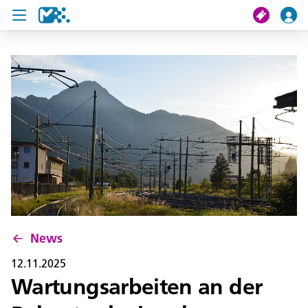
Suche
Meine Fahrt
Tickets
U19 Pass
News
Projekte
News
Service und Kontakt
12.11.2025
Wartungsarbeiten an der