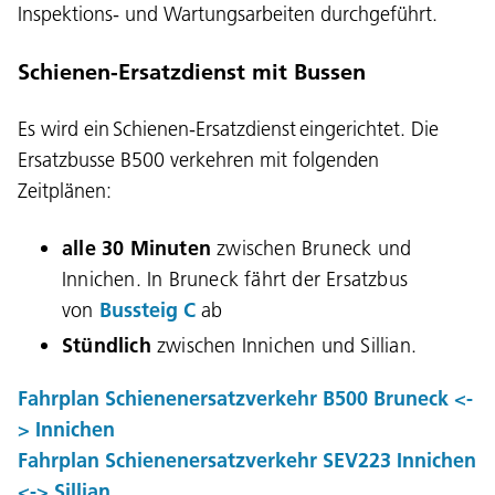
Inspektions- und Wartungsarbeiten durchgeführt.
Schienen-Ersatzdienst mit Bussen
Es wird ein Schienen-Ersatzdienst eingerichtet. Die
Ersatzbusse B500 verkehren mit folgenden
Zeitplänen:
alle 30 Minuten
zwischen Bruneck und
Innichen. In Bruneck fährt der Ersatzbus
von
Bussteig C
ab
Stündlich
zwischen Innichen und Sillian.
Fahrplan Schienenersatzverkehr B500 Bruneck <-
Sprache:
> Innichen
Fahrplan Schienenersatzverkehr SEV223 Innichen
DEU
ITA
LAD
ENG
<-> Sillian