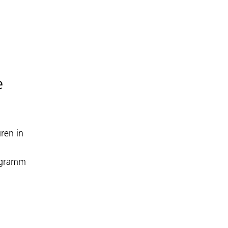
e
ren in
rogramm