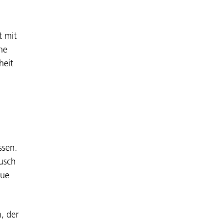
t mit
he
heit
ssen.
ausch
eue
, der