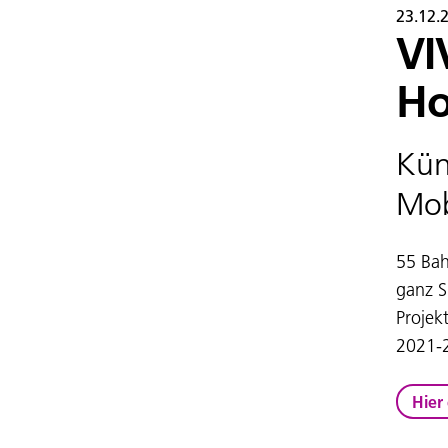
23.12.
VI
Ho
Küns
Mob
55 Bah
ganz S
Projek
2021-
Hier