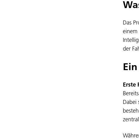
Was
Das Pr
einem 
Intelli
der Fa
Ein
Erste
Bereit
Dabei 
besteh
zentra
Währen