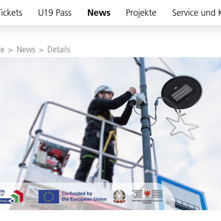
ickets
U19 Pass
News
Projekte
Service und 
te
>
News
>
Details