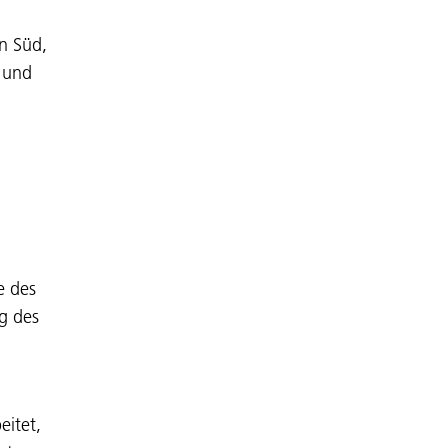
n Süd,
n und
e des
ng des
eitet,