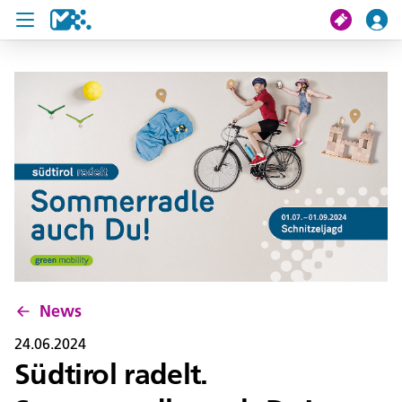
Suche
Meine Fahrt
Tickets
U19 Pass
News
Projekte
News
Service und Kontakt
24.06.2024
Südtirol radelt.