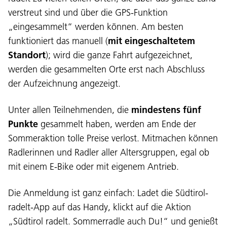
verstreut sind und über die GPS-Funktion
„eingesammelt“ werden können. Am besten
funktioniert das manuell (
mit eingeschaltetem
Standort
); wird die ganze Fahrt aufgezeichnet,
werden die gesammelten Orte erst nach Abschluss
der Aufzeichnung angezeigt.
Unter allen Teilnehmenden, die
mindestens fünf
Punkte
gesammelt haben, werden am Ende der
Sommeraktion tolle Preise verlost. Mitmachen können
Radlerinnen und Radler aller Altersgruppen, egal ob
mit einem E-Bike oder mit eigenem Antrieb.
Sprache:
DEU
ITA
LAD
ENG
Die Anmeldung ist ganz einfach: Ladet die Südtirol-
radelt-App auf das Handy, klickt auf die Aktion
Service Desk:
+39 0471 220880
„Südtirol radelt. Sommerradle auch Du!“ und genießt
Impressum
Privacy und Cookie Policy