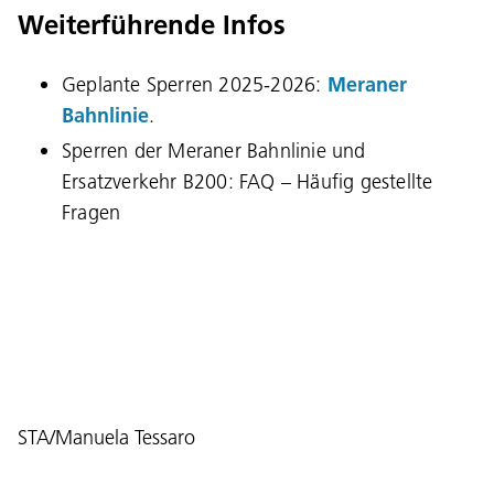
Weiterführende Infos
Geplante Sperren 2025-2026:
Meraner
Bahnlinie
.
Sperren der Meraner Bahnlinie und
Sprache:
Ersatzverkehr B200: FAQ – Häufig gestellte
DEU
ITA
LAD
ENG
Fragen
Service Desk:
+39 0471 220880
Impressum
Privacy und Cookie Policy
Nutzungsbedingungen
Beschwerden
Jobs
STA/Manuela Tessaro