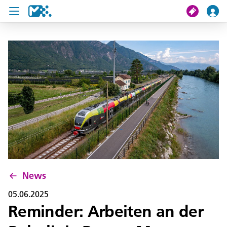
Suche
Meine Fahrt
Tickets
U19 Pass
News
Projekte
News
Service und Kontakt
05.06.2025
Reminder: Arbeiten an der