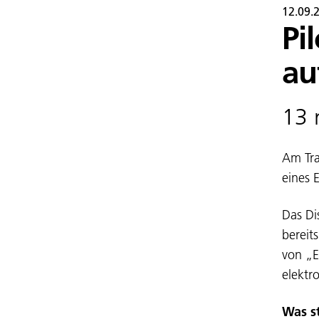
12.09.
Pi
au
13 
Am Tra
eines 
Das Di
bereit
von „E
elektr
Was s