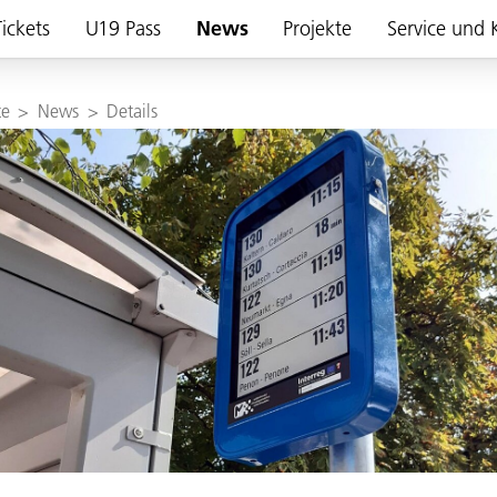
ickets
U19 Pass
News
Projekte
Service und 
te
>
News
>
Details