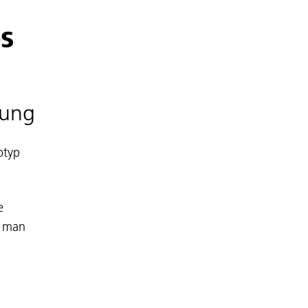
os
rung
otyp
e
t man