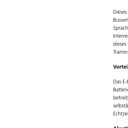
Dieses
Busver
Sprach
Interr
dieses
Tramin
Vortei
Das E-
Batter
betrie
selbst
Echtzei