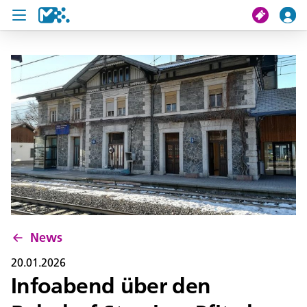
Suche
Meine Fahrt
Tickets
U19 Pass
News
Projekte
News
Service und Kontakt
20.01.2026
Infoabend über den