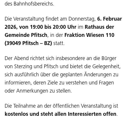
des Bahnhofsbereichs.
Die Veranstaltung findet am Donnerstag,
6. Februar
2026, von 19:00 bis 20:00 Uhr
im
Rathaus der
Sprache:
Gemeinde Pfitsch
, in der
Fraktion Wiesen 110
DEU
ITA
LAD
ENG
(39049 Pfitsch – BZ)
statt.
Service Desk:
+39 0471 220880
Der Abend richtet sich insbesondere an die Bürger
Impressum
Privacy und Cookie Policy
von Sterzing und Pfitsch und bietet die Gelegenheit,
Nutzungsbedingungen
Beschwerden
sich ausführlich über die geplanten Änderungen zu
Jobs
informieren, deren Ziele zu verstehen und Fragen
oder Anmerkungen zu stellen.
Die Teilnahme an der öffentlichen Veranstaltung ist
kostenlos und steht allen Interessierten offen
.