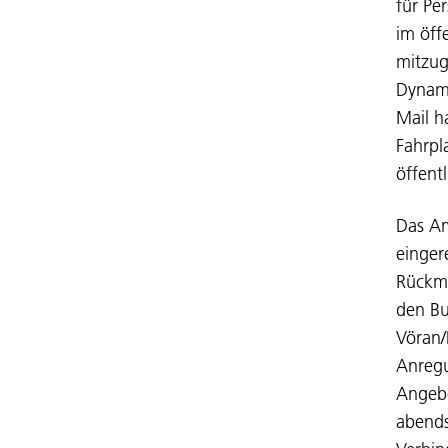
für Pe
im öff
mitzug
Dynami
Mail h
Fahrpl
öffent
Das Am
einger
Rückme
den Bu
Vöran/
Anregu
Angebo
abends