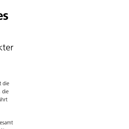
es
kter
t die
 die
ührt
desamt