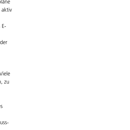
pläne
 aktiv
 E-
der
Viele
, zu
es
uss-