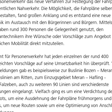
rsonenverkehr das neue Verfahren zur Festlegung der Fahr
entlichen Nahverkehr. Die Möglichkeit, die Fahrpläne selber
estalten, fand großen Anklang und es entstand eine neue
k im Austausch mit den Bürgerinnen und Bürgern. Mittels
aben rund 300 Personen die Gelegenheit genutzt, den
antechnikern ihre Wünsche oder Vorschläge zum Angebot 
lichen Mobilität direkt mitzuteilen.
t für Personenverkehr hat jeden einzelnen der rund 400
eichten Vorschläge auf seine Umsetzbarkeit hin überprüft. 
ldungen gab es beispielsweise zur Buslinie Bozen – Meran
slinien am Ritten, zum Einzugsgebiet Meran – Hafling -
Falzeben, auch zu weiteren 90 Linien sind verschiedenste
ngen eingelangt. Vielfach ging es um eine Verdichtung d
ts, um eine Ausdehnung der Fahrpläne frühmorgens und
, um neue Routen sowie um eine Optimierung von Anschl