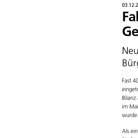
03.12.
Fa
Ge
Neu
Bür
Fast 4
einget
Bilanz
im Mai
wurde
Als ei