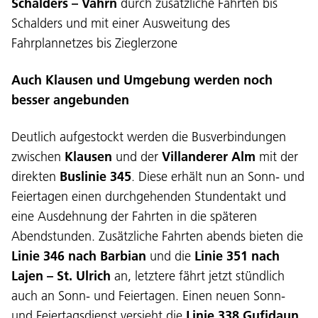
Schalders – Vahrn
durch zusätzliche Fahrten bis
Schalders und mit einer Ausweitung des
Fahrplannetzes bis Zieglerzone
Auch Klausen und Umgebung werden noch
besser angebunden
Deutlich aufgestockt werden die Busverbindungen
zwischen
Klausen
und der
Villanderer Alm
mit der
direkten
Buslinie 345
. Diese erhält nun an Sonn- und
Sprache:
Feiertagen einen durchgehenden Stundentakt und
DEU
ITA
LAD
ENG
eine Ausdehnung der Fahrten in die späteren
Abendstunden. Zusätzliche Fahrten abends bieten die
Service Desk:
+39 0471 220880
Linie 346 nach Barbian
und die
Linie 351 nach
Impressum
Privacy und Cookie Policy
Lajen – St. Ulrich
an, letztere fährt jetzt stündlich
Nutzungsbedingungen
Beschwerden
auch an Sonn- und Feiertagen. Einen neuen Sonn-
Jobs
und Feiertagsdienst versieht die
Linie 338 Gufidaun