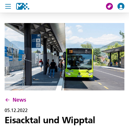
Suche
Meine Fahrt
Tickets
U19 Pass
News
Projekte
News
Service und Kontakt
05.12.2022
Eisacktal und Wipptal