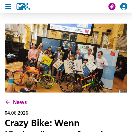
Suche
Meine Fahrt
Tickets
U19 Pass
News
Projekte
News
Service und Kontakt
04.06.2026
Crazy Bike: Wenn