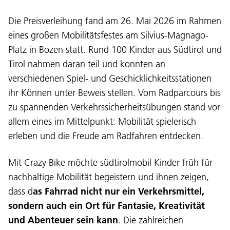
Die Preisverleihung fand am 26. Mai 2026 im Rahmen
eines großen Mobilitätsfestes am Silvius-Magnago-
Platz in Bozen statt. Rund 100 Kinder aus Südtirol und
Tirol nahmen daran teil und konnten an
verschiedenen Spiel- und Geschicklichkeitsstationen
ihr Können unter Beweis stellen. Vom Radparcours bis
zu spannenden Verkehrssicherheitsübungen stand vor
allem eines im Mittelpunkt: Mobilität spielerisch
erleben und die Freude am Radfahren entdecken.
Mit Crazy Bike möchte südtirolmobil Kinder früh für
nachhaltige Mobilität begeistern und ihnen zeigen,
Sprache:
dass d
as Fahrrad nicht nur ein Verkehrsmittel,
DEU
ITA
LAD
ENG
sondern auch ein Ort für Fantasie, Kreativität
und Abenteuer sein kann
. Die zahlreichen
Service Desk:
+39 0471 220880