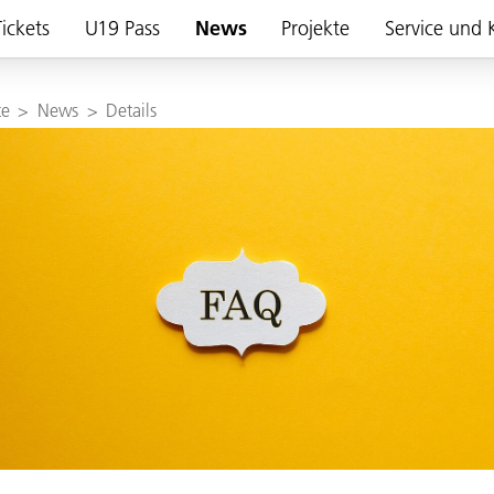
ickets
U19 Pass
News
Projekte
Service und 
te
>
News
>
Details