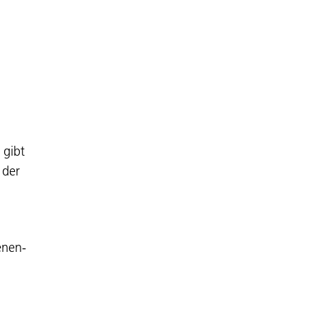
gibt
 der
enen-