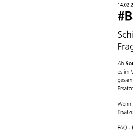
14.02.
#B
Sch
Fra
Ab
So
es im 
gesamt
Ersatz
Wenn d
Ersatz
FAQ - 