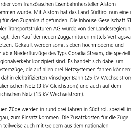
dier vom französischen Eisenbahnhersteller Alstom
mmen wurde. Mit Alstom hat das Land Südtirol nun eine
 für den Zugankauf gefunden. Die Inhouse-Gesellschaft S
oler Transportstrukturen AG wurde von der Landesregierun
ragt, den Kauf der neuen Zuggarnituren mittels Vertragsva
tzen. Gekauft werden somit sieben hochmoderne und
table Niederflurzüge des Typs Coradia Stream, die speziell
gionalverkehr konzipiert sind. Es handelt sich dabei um
stemzüge, die auf allen drei Netzsystemen fahren können:
s dahin elektrifizierten Vinschger Bahn (25 kV Wechselstrom
alienischen Netz (3 kV Gleichstrom) und auch auf dem
eichischen Netz (15 kV Wechselstrom).
uen Züge werden in rund drei Jahren in Südtirol, speziell i
gau, zum Einsatz kommen. Die Zusatzkosten für die Züge
 teilweise auch mit Geldern aus dem nationalen