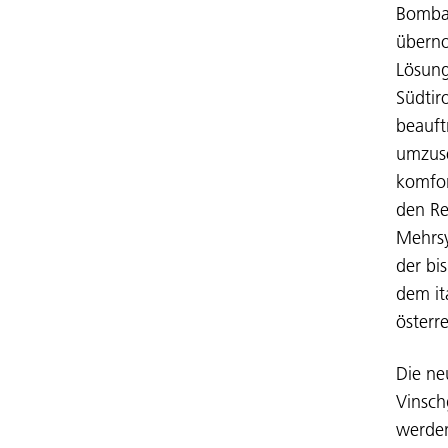
Bombar
überno
Lösung
Südtir
beauft
umzuse
komfor
den Re
Mehrsy
der bi
dem it
österr
Die ne
Vinsch
werden