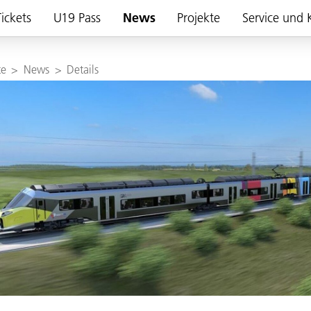
ickets
U19 Pass
News
Projekte
Service und 
te
>
News
>
Details