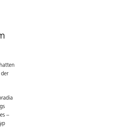
im
hatten
 der
oradia
gs
es –
Typ