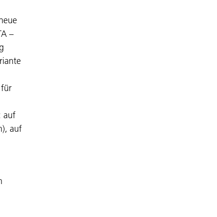
 neue
TA –
g
riante
 für
 auf
), auf
m