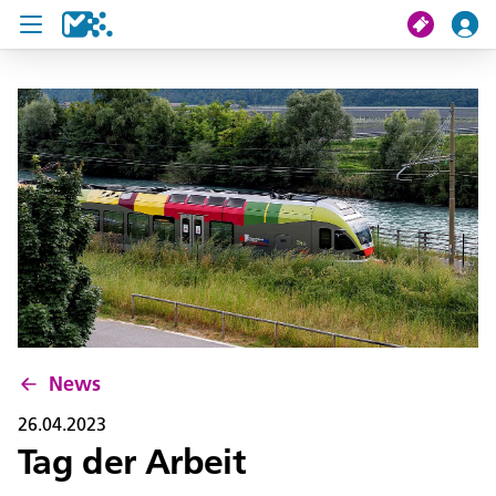
Suche
Meine Fahrt
Tickets
U19 Pass
News
Projekte
News
Service und Kontakt
26.04.2023
Tag der Arbeit