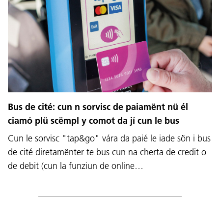
Bus de cité: cun n sorvisc de paiamënt nü él
ciamó plü scëmpl y comot da jí cun le bus
Cun le sorvisc "tap&go" vára da paié le iade sön i bus
de cité diretamënter te bus cun na cherta de credit o
de debit (cun la funziun de online…