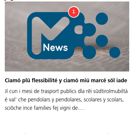
Lingaz:
DEU
ITA
LAD
ENG
Service Desk:
+39 0471 220880
Ciamó plü flessibilité y ciamó miú marcé söl iade
Impressum
Privacy e Cookie Policy
Jí cun i mesi de trasport publics dla rëi südtirolmubiltà
Cundizions de nuzeda
Reclamaziuns
Jobs
é val' che pendolars y pendolares, scolares y scolars,
sciöche ince families fej vigni de.…