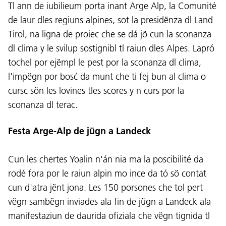
Tl ann de iubilieum porta inant Arge Alp, la Comunité
de laur dles regiuns alpines, sot la presidënza dl Land
Tirol, na ligna de proiec che se dá jö cun la sconanza
dl clima y le svilup sostignibl tl raiun dles Alpes. Lapró
tochel por ejëmpl le pest por la sconanza dl clima,
l'impëgn por bosć da munt che ti fej bun al clima o
cursc sön les lovines tles scores y n curs por la
sconanza dl terac.
Festa Arge-Alp de jügn a Landeck
Cun les chertes Yoalin n'án nia ma la poscibilité da
rodé fora por le raiun alpin mo ince da tó sö contat
cun d'atra jënt jona. Les 150 porsones che tol pert
vëgn sambëgn inviades ala fin de jügn a Landeck ala
manifestaziun de daurida ofiziala che vëgn tignida tl