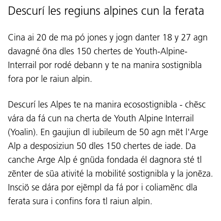
Descurí les regiuns alpines cun la ferata
Cina ai 20 de ma pó jones y jogn danter 18 y 27 agn
davagné öna dles 150 chertes de Youth-Alpine-
Interrail por rodé debann y te na manira sostignibla
fora por le raiun alpin.
Descurí les Alpes te na manira ecosostignibla - chësc
vára da fá cun na cherta de Youth Alpine Interrail
(Yoalin). En gaujiun dl iubileum de 50 agn mët l'Arge
Alp a desposiziun 50 dles 150 chertes de iade. Da
canche Arge Alp é gnüda fondada él dagnora sté tl
zënter de süa ativité la mobilité sostignibla y la jonëza.
Insciö se dára por ejëmpl da fá por i coliamënc dla
ferata sura i confins fora tl raiun alpin.