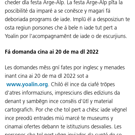
cheder dla festa Arge-Alp. La festa Arge-Alp pîta la
poscibilité da imparé a se conësce y magari fá
deboriada programs de iade. Implü él a desposiziun te
osta regiun porsones che á bele n iade tut pert a
Yoalin por l'acompagnamënt de iade o de escurjiuns.
Fá domanda cina ai 20 de ma dl 2022
Les domandes mëss gní fates por inglesc y menades
inant cina ai 20 de ma dl 2022 sot a
www.yoalin.org
. Chiló él ince da ciafé tröpes
d'atres informaziuns, impresciuns dles ediziuns da
denant y sambëgn ince consëis d'ütl y material
cartografich. Por che che tol pert a chësc iade vëgnel
ince preodü entrades miú marcé te museums y
cinamai ofertes debann te istituziuns desvalies. Les
porsones che tol pert vëgn inviades da cunté de so