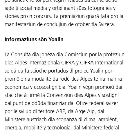
iade ti social media y ortié inant sües fotografies y
stories pro n concurs. La premiaziun gnará fata pro la
manifestaziun de conclujiun de otober tla Svizera.
Informaziuns sön Yoalin
La Consulta dla jonëza dla Comisciun por la proteziun
dles Alpes internazionala CIPRA y CIPRA International
Lingaz:
se dá da fá sciöche portadus dl proiec Yoalin por
DEU
ITA
LAD
ENG
promöie na modalité da rodé tles Alpes te na manira
economica y ecosostignibla. Yoalin vëgn promoiü dai
Service Desk:
+39 0471 220880
stac che á firmé la Convenziun dles Alpes y sostigní
Impressum
Privacy e Cookie Policy
dal punt de odüda finanziar dal Ofize federal svizer
Cundizions de nuzeda
Reclamaziuns
por le svilup dl teritore ARE, da Arge Alp, dal
Jobs
Ministere austriach dla sconanza dl clima, ambiënt,
energia, mobilité y tecnologia, dal Ministere federal