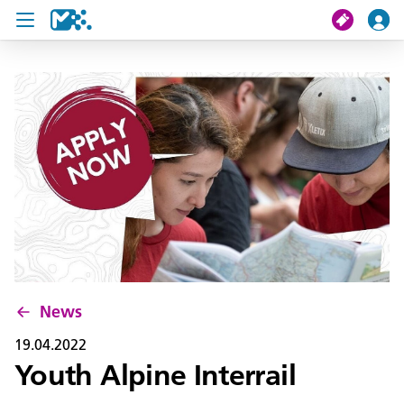
Crissa
Mi viac
Chertes de viac
U19 Pass
News
Servisc y cuntat
News
19.04.2022
Youth Alpine Interrail