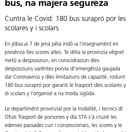
bus, na majera segurëza
Cuntra le Covid: 180 bus surapró por les
scolares y i scolars
En jöbia ai 7 de jená pëia indô ia l'insegnamënt en
presënza tles scores altes. Te döta la provinzia vëgnel
metü a desposiziun, en conscidraziun dles
desposiziuns varëntes porvia dl'emergënza gaujada
dal Coronavirus y dles limitaziuns de capazité, rodunt
180 bus surapró por garantí le trasport dles scolares y
di scolars y l'organisé a na moda sigüda.
Le departimënt provinzial por la mobilité, i tecnics dl
Ofize Trasport de porsones y dla STA s'á cruzié les
edemes passades cun i conzescionars, les scores y le