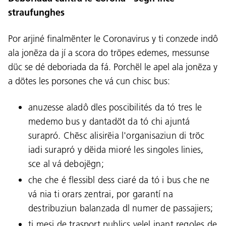
straufunghes
Por arjiné finalmënter le Coronavirus y ti conzede indô
ala jonëza da jí a scora do tröpes edemes, messunse
düc se dé deboriada da fá. Porchël le apel ala jonëza y
a dötes les porsones che vá cun chisc bus:
anuzesse aladô dles poscibilités da tó tres le
medemo bus y dantadöt da tó chi ajuntá
surapró. Chësc alisirëia l'organisaziun di tröc
iadi surapró y dëida mioré les singoles linies,
sce al vá debojëgn;
che che é flessibl dess ciaré da tó i bus che ne
Lingaz:
vá nia ti orars zentrai, por garantí na
DEU
ITA
LAD
ENG
destribuziun balanzada dl numer de passajiers;
ti mesi de trasport publics velel inant regoles de