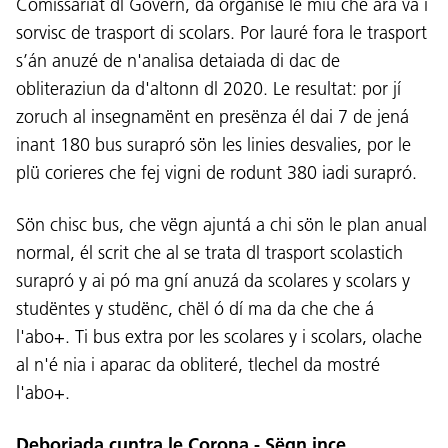
Comissariat dl Govern, da organisé le miú che ara vá i
sorvisc de trasport di scolars. Por lauré fora le trasport
s’án anuzé de n'analisa detaiada di dac de
obliteraziun da d'altonn dl 2020. Le resultat: por jí
zoruch al insegnamënt en presënza él dai 7 de jená
inant 180 bus surapró sön les linies desvalies, por le
plü corieres che fej vigni de rodunt 380 iadi surapró.
Sön chisc bus, che vëgn ajuntá a chi sön le plan anual
normal, él scrit che al se trata dl trasport scolastich
surapró y ai pó ma gní anuzá da scolares y scolars y
studëntes y studënc, chël ó dí ma da che che á
l'abo+. Ti bus extra por les scolares y i scolars, olache
al n'é nia i aparac da obliteré, tlechel da mostré
l'abo+.
Deboriada cuntra le Corona - Sëgn ince