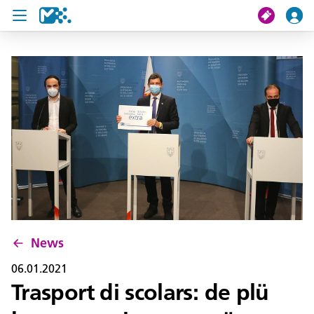
Crissa
Mi viac
Chertes de viac
U19 Pass
News
Servisc y cuntat
News
06.01.2021
Trasport di scolars: de plü