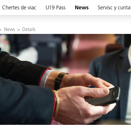
Chertes de viac
U19 Pass
News
Servisc y cunta
>
News
>
Details