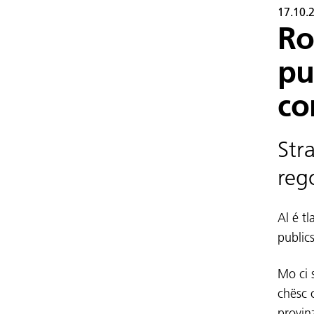
17.10.
Ro
pu
co
Str
reg
Al é tl
publics
Mo ci 
chësc 
provin