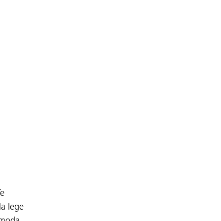
Te
la lege
 moda