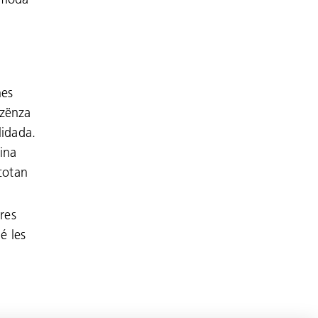
hes
 zënza
lidada.
vina
 cotan
res
é les