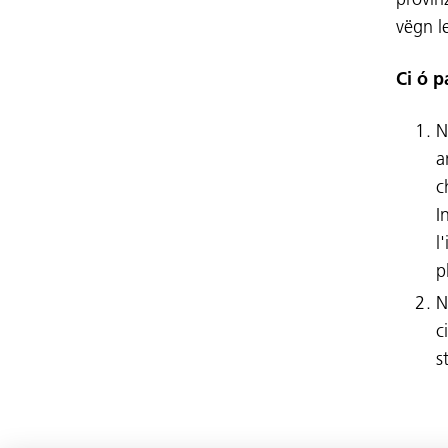
vëgn l
Ci ó p
N
a
c
I
l
p
N
c
s