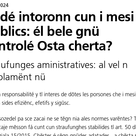
2024
dé intoronn cun i mesi
blics: él bele gnü
ntrolé Osta cherta?
aufunges aministratives: al vel n
olamënt nü
a responsabilité y tl interes de dötes les porsones che i mesi
 sides efiziënc, efetifs y sigüsc.
sozedel pa sce zacai ne se tëgn nia ales normes varëntes? 
caje mësson fá cunt cun straufunghes stabilides tl art. 50 d
ziala 15/2015. Chëstes é sëgn gnüdes adatades - a chësta