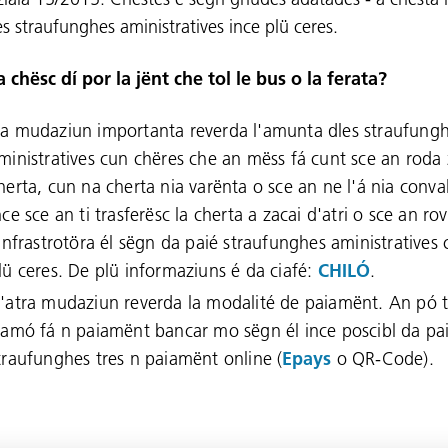
es straufunghes aministratives ince plü ceres.
a chësc dí por la jënt che tol le bus o la ferata?
a mudaziun importanta reverda l'amunta dles straufung
ministratives cun chëres che an mëss fá cunt sce an roda
herta, cun na cherta nia varënta o sce an ne l'á nia conva
nce sce an ti trasferësc la cherta a zacai d'atri o sce an ro
'infrastrotöra él sëgn da paié straufunghes aministratives
lü ceres. De plü informaziuns é da ciafé:
CHILÓ
.
'atra mudaziun reverda la modalité de paiamënt. An pó t
iamó fá n paiamënt bancar mo sëgn él ince poscibl da pai
traufunghes tres n paiamënt online (
Epays
o QR-Code).