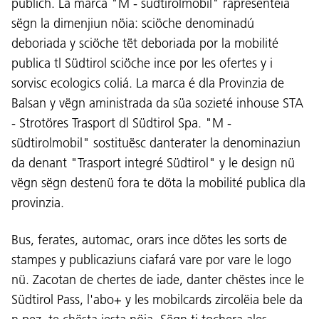
publich. La marca "M - südtirolmobil" rapresentëia
sëgn la dimenjiun nöia: sciöche denominadú
deboriada y sciöche tët deboriada por la mobilité
publica tl Südtirol sciöche ince por les ofertes y i
sorvisc ecologics coliá. La marca é dla Provinzia de
Balsan y vëgn aministrada da süa sozieté inhouse STA
- Strotöres Trasport dl Südtirol Spa. "M -
südtirolmobil" sostituësc danterater la denominaziun
da denant "Trasport integré Südtirol" y le design nü
vëgn sëgn destenü fora te döta la mobilité publica dla
provinzia.
Bus, ferates, automac, orars ince dötes les sorts de
stampes y publicaziuns ciafará vare por vare le logo
nü. Zacotan de chertes de iade, danter chëstes ince le
Südtirol Pass, l'abo+ y les mobilcards zircolëia bele da