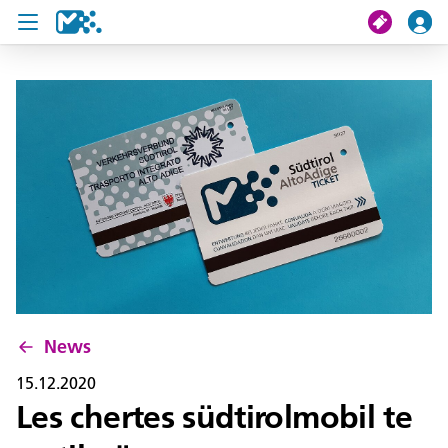
Crissa
Mi viac
Chertes de viac
U19 Pass
News
Servisc y cuntat
News
15.12.2020
Les chertes südtirolmobil te