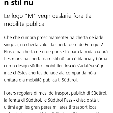
n stil nü
Le logo "M" vëgn deslarié fora tla
mobilité publica
Che che cumpra proscimamënter na cherta de iade
singola, na cherta valur, la cherta de n de Euregio 2
Plus o na cherta de n de por se tó para la roda ciafará
tles mans na cherta da n stil nü: ara é blancia y börna
cun n design südtirolmobil tler. Insciö s'adatëia sëgn
ince chëstes chertes de iade ala comparida nöia
unitara dla mobilité publica tl Südtirol.
I orars regolars di mesi de trasport publich dl Südtirol,
la ferata dl Südtirol, le Südtirol Pass - chisc é stá ti
ultimi agn les gran peres miliares tl trasport local