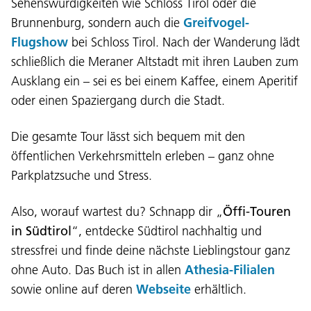
Sehenswürdigkeiten wie Schloss Tirol oder die
Brunnenburg, sondern auch die
Greifvogel-
Flugshow
bei Schloss Tirol. Nach der Wanderung lädt
schließlich die Meraner Altstadt mit ihren Lauben zum
Ausklang ein – sei es bei einem Kaffee, einem Aperitif
Lingaz:
oder einen Spaziergang durch die Stadt.
DEU
ITA
LAD
ENG
Die gesamte Tour lässt sich bequem mit den
Service Desk:
+39 0471 220880
öffentlichen Verkehrsmitteln erleben – ganz ohne
Impressum
Privacy e Cookie Policy
Parkplatzsuche und Stress.
Cundizions de nuzeda
Reclamaziuns
Jobs
Also, worauf wartest du? Schnapp dir „
Öffi-Touren
in Südtirol
“, entdecke Südtirol nachhaltig und
stressfrei und finde deine nächste Lieblingstour ganz
ohne Auto. Das Buch ist in allen
Athesia-Filialen
sowie online auf deren
Webseite
erhältlich.