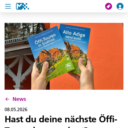
Crissa
Mi viac
Chertes de viac
U19 Pass
News
Servisc y cuntat
News
08.05.2026
Hast du deine nächste Öffi-