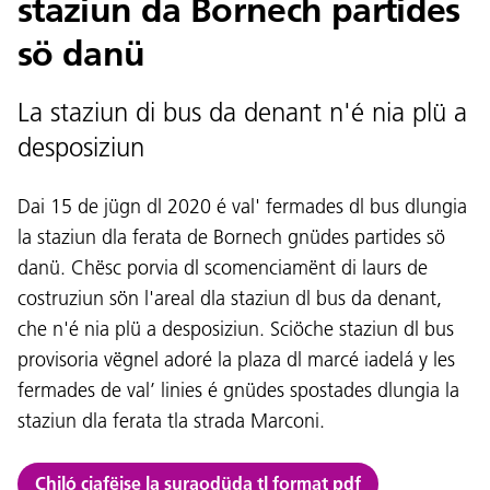
staziun da Bornech partides
sö danü
La staziun di bus da denant n'é nia plü a
desposiziun
Lingaz:
DEU
ITA
LAD
ENG
Dai 15 de jügn dl 2020 é val' fermades dl bus dlungia
la staziun dla ferata de Bornech gnüdes partides sö
Service Desk:
+39 0471 220880
danü. Chësc porvia dl scomenciamënt di laurs de
Impressum
Privacy e Cookie Policy
costruziun sön l'areal dla staziun dl bus da denant,
Cundizions de nuzeda
Reclamaziuns
che n'é nia plü a desposiziun. Sciöche staziun dl bus
Jobs
provisoria vëgnel adoré la plaza dl marcé iadelá y les
fermades de val’ linies é gnüdes spostades dlungia la
staziun dla ferata tla strada Marconi.
Chiló ciafëise la suraodüda tl format pdf