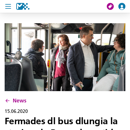
Crissa
Mi viac
Chertes de viac
U19 Pass
News
Servisc y cuntat
News
15.06.2020
Fermades dl bus dlungia la