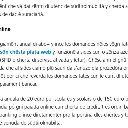
ënt che vá dai zëntri di utënc de südtirolmubiltà y cherda s
 de dac é suraciariá.
nline
ngiamënt anual di abo+ y ince les domandes nöies vëgn fa
sön chësta plata web
y funzionëia sides cun o zënza aze
 (SPID o cherta di sorvisc ativada y letur). Chësc ann él gnü 
a che al sides ciamó plü saurí da s’anuzé dla prozedöra on
öt por ci che reverda les domandes fates cun le cunt dl ut
e paiamënt bancar.
ifa anuala de 20 euro por scolares y scolars o de 150 euro 
üdia pó gní paiada online cun cherta de credit, tres ordin b
anking o ince diretamënter pro la portina dles chertes y te
e venüda de südtirolmubiltà.