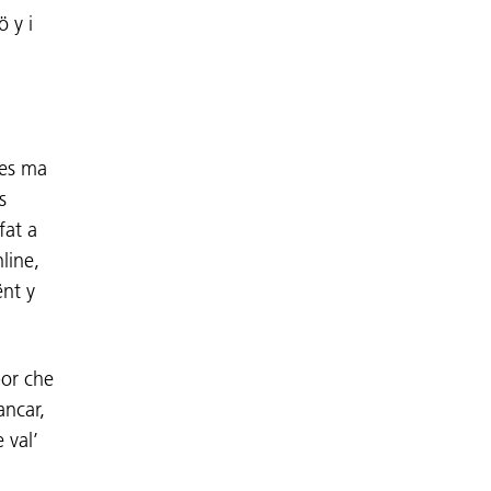
ö y i
tes ma
s
fat a
line,
ënt y
por che
ancar,
 val’