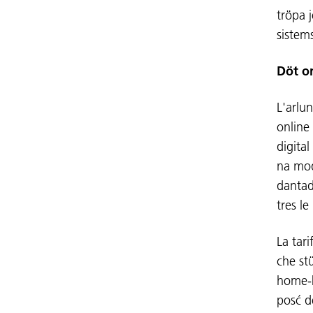
tröpa j
sistems
Döt o
L'arlu
online
digital
na mod
dantad
tres l
La tar
che st
home-b
posć d