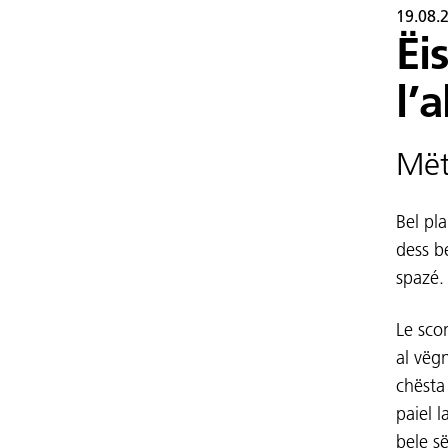
19.08.
Ëi
l’
Mët
Bel pla
dess b
spazé.
Le sco
al vëgn
chësta
paiel 
bele s