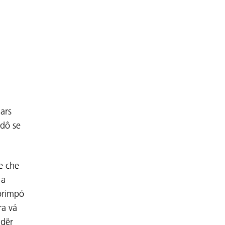
lars
edô se
e che
 a
Porimpó
ra vá
 dër