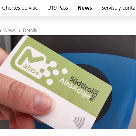
Chertes de viac
U19 Pass
News
Servisc y cunta
>
News
>
Details