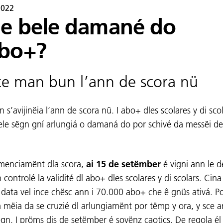
2022
se bele damané do
abo+?
e man bun l’ann de scora nü
n s’avijinëia l’ann de scora nü. I abo+ dles scolares y di sco
ele sëgn gní arlungiá o damaná do por schivé da messëi d
menciamënt dla scora,
ai 15 de setëmber
é vigni ann le d
 controlé la validité dl abo+ dles scolares y di scolars. Cina
 data vel ince chësc ann i 70.000 abo+ che ê gnüs ativá. 
la mëia da se cruzié dl arlungiamënt por tëmp y ora, y sce a
ëgn. I pröms dis de setëmber é sovënz caotics. De regola él